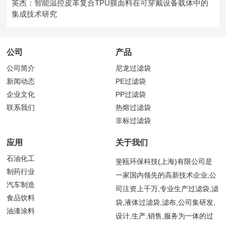
英杰：智能温控皮革复合TPU膜面料在可穿戴设备载体中的
集成技术研究
公司
产品
公司简介
尼龙过滤袋
新闻动态
PE过滤袋
企业文化
PP过滤袋
联系我们
热熔过滤袋
非标过滤袋
应用
关于我们
石油化工
斐瓯环保科技(上海)有限公司是
制药行业
一家国内领先的高新技术企业,公
汽车制造
司注资上千万,专业生产过滤袋,滤
食品饮料
袋,液体过滤袋,滤布,公司集研发,
油漆涂料
设计,生产,销售,服务为一体的过