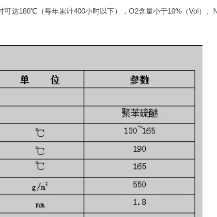
时可达180℃（每年累计400小时以下），O2含量小于10%（Vol）、N