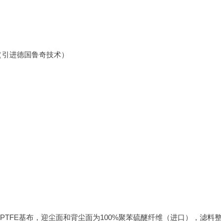
尘器（引进德国鲁奇技术）
PTFE基布，迎尘面和背尘面为100%聚苯硫醚纤维（进口），滤料