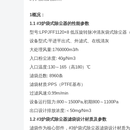
1
概况：
1.1 #3
炉袋式除尘器的性能参数
型号:LPPJFF1120×8 低压旋转脉冲清灰袋式除
设备型式:平进平出式、外滤式、在线清灰
大处理风量:1760000m3/h
入口粉尘浓度: 40g/Nm3
入口温度:130～165（高180）℃
滤袋总数: 8960条
滤袋材质:PPS（PTFE基布）
过滤风速:0.99m/min
设备运行阻力:800～1500Pa,初期800～1100Pa
出口设计排放浓度:＜50mg/Nm3
1.2 #3
炉袋式除尘器滤袋设计材质及参数
滤袋作为核心部件，#3炉袋式除尘器滤袋设计材质为