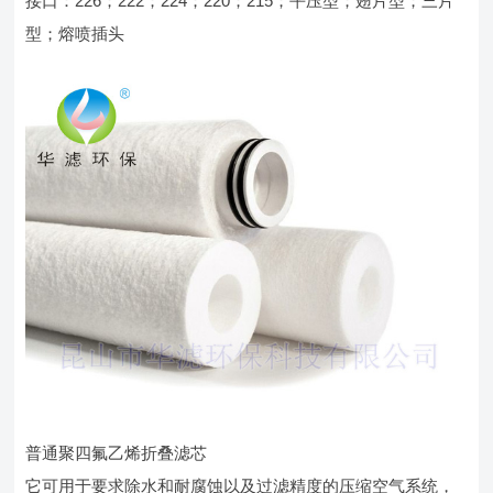
接口：226；222；224；220；215；平压型；翅片型；三片
型；熔喷插头
普通聚四氟乙烯折叠滤芯
它可用于要求除水和耐腐蚀以及过滤精度的压缩空气系统，