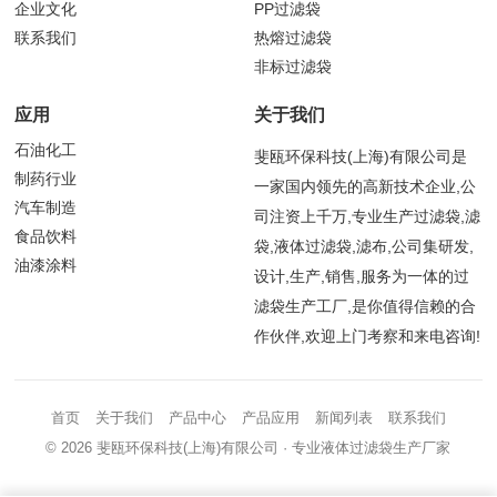
企业文化
PP过滤袋
联系我们
热熔过滤袋
非标过滤袋
应用
关于我们
石油化工
斐瓯环保科技(上海)有限公司是
制药行业
一家国内领先的高新技术企业,公
汽车制造
司注资上千万,专业生产过滤袋,滤
食品饮料
袋,液体过滤袋,滤布,公司集研发,
油漆涂料
设计,生产,销售,服务为一体的过
滤袋生产工厂,是你值得信赖的合
作伙伴,欢迎上门考察和来电咨询!
首页
关于我们
产品中心
产品应用
新闻列表
联系我们
© 2026
斐瓯环保科技(上海)有限公司
· 专业液体过滤袋生产厂家