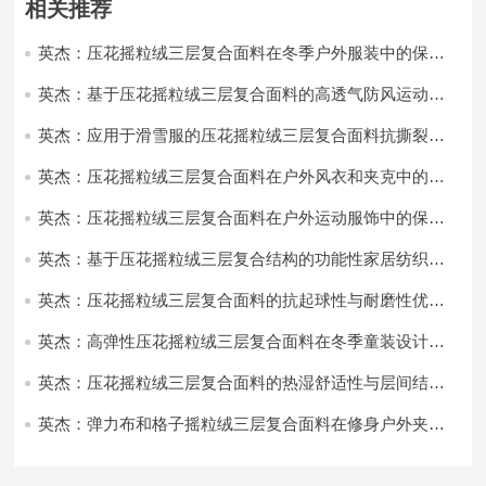
相关推荐
英杰：压花摇粒绒三层复合面料在冬季户外服装中的保暖
性能优化研究
英杰：基于压花摇粒绒三层复合面料的高透气防风运动服
饰开发
英杰：应用于滑雪服的压花摇粒绒三层复合面料抗撕裂与
耐磨性提升技术
英杰：压花摇粒绒三层复合面料在户外风衣和夹克中的应
用与性能
英杰：压花摇粒绒三层复合面料在户外运动服饰中的保暖
与透气性能研究
英杰：基于压花摇粒绒三层复合结构的功能性家居纺织品
开发与应用
英杰：压花摇粒绒三层复合面料的抗起球性与耐磨性优化
技术分析
英杰：高弹性压花摇粒绒三层复合面料在冬季童装设计中
的应用实践
英杰：压花摇粒绒三层复合面料的热湿舒适性与层间结合
强度协同提升工艺
英杰：弹力布和格子摇粒绒三层复合面料在修身户外夹克
中的弹性与保暖协同设计