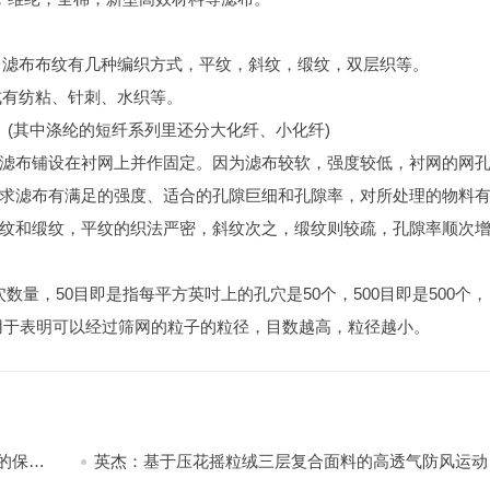
等。滤布布纹有几种编织方式，平纹，斜纹，缎纹，双层织等。
式有纺粘、针刺、水织等。
(其中涤纶的短纤系列里还分大化纤、小化纤)
滤布铺设在衬网上并作固定。因为滤布较软，强度较低，衬网的网
求滤布有满足的强度、适合的孔隙巨细和孔隙率，对所处理的物料
纹和缎纹，平纹的织法严密，斜纹次之，缎纹则较疏，孔隙率顺次
孔穴数量，50目即是指每平方英吋上的孔穴是50个，500目即是500个
用于表明可以经过筛网的粒子的粒径，目数越高，粒径越小。
的保暖
英杰：基于压花摇粒绒三层复合面料的高透气防风运动
饰开发