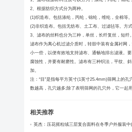
2、根据纺织方式分为两种。
(1)织造布。包括涤纶，丙纶，锦纶，维纶，全棉
(2)非织造布。包括无纺布、土工布、过滤毡等。方
3、滤布的丝料也分为三种，单丝，长纤复丝，短纤。
滤布作为离心机过滤介质时，转鼓中装有金属衬网，
小一些，以便有效地支持滤布、通畅地排出滤液。要
腐蚀性，并要有耐磨性。滤布有三种织法，平纹、斜
加。
注：“目”是指每平方英寸(1英寸25.4mm)筛网上的
数越高，孔穴越多;除了表明筛网的孔穴外，它一起
相关推荐
英杰：压花摇粒绒三层复合面料在冬季户外服装中
性能优化研究