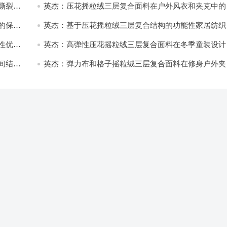
撕裂与
英杰：压花摇粒绒三层复合面料在户外风衣和夹克中的
用与性能
的保暖
英杰：基于压花摇粒绒三层复合结构的功能性家居纺织
开发与应用
性优化
英杰：高弹性压花摇粒绒三层复合面料在冬季童装设计
的应用实践
间结合
英杰：弹力布和格子摇粒绒三层复合面料在修身户外夹
中的弹性与保暖协同设计