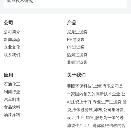
集成技术研究
公司
产品
公司简介
尼龙过滤袋
新闻动态
PE过滤袋
企业文化
PP过滤袋
联系我们
热熔过滤袋
非标过滤袋
应用
关于我们
石油化工
斐瓯环保科技(上海)有限公司是
制药行业
一家国内领先的高新技术企业,公
汽车制造
司注资上千万,专业生产过滤袋,滤
食品饮料
袋,液体过滤袋,滤布,公司集研发,
油漆涂料
设计,生产,销售,服务为一体的过
滤袋生产工厂,是你值得信赖的合