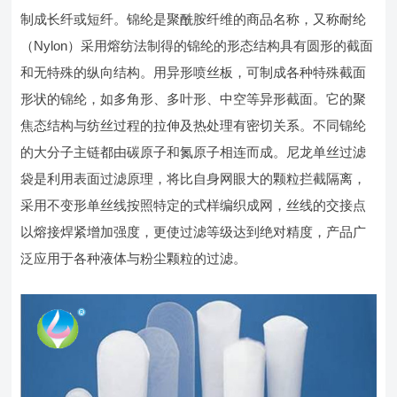
制成长纤或短纤。锦纶是聚酰胺纤维的商品名称，又称耐纶
（Nylon）采用熔纺法制得的锦纶的形态结构具有圆形的截面
和无特殊的纵向结构。用异形喷丝板，可制成各种特殊截面
形状的锦纶，如多角形、多叶形、中空等异形截面。它的聚
焦态结构与纺丝过程的拉伸及热处理有密切关系。不同锦纶
的大分子主链都由碳原子和氮原子相连而成。尼龙单丝过滤
袋是利用表面过滤原理，将比自身网眼大的颗粒拦截隔离，
采用不变形单丝线按照特定的式样编织成网，丝线的交接点
以熔接焊紧增加强度，更使过滤等级达到绝对精度，产品广
泛应用于各种液体与粉尘颗粒的过滤。