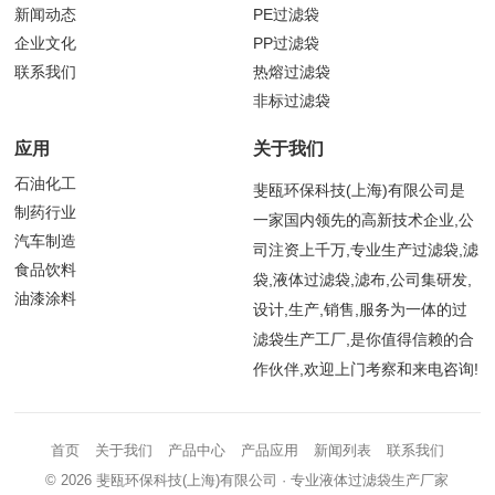
新闻动态
PE过滤袋
企业文化
PP过滤袋
联系我们
热熔过滤袋
非标过滤袋
应用
关于我们
石油化工
斐瓯环保科技(上海)有限公司是
制药行业
一家国内领先的高新技术企业,公
汽车制造
司注资上千万,专业生产过滤袋,滤
食品饮料
袋,液体过滤袋,滤布,公司集研发,
油漆涂料
设计,生产,销售,服务为一体的过
滤袋生产工厂,是你值得信赖的合
作伙伴,欢迎上门考察和来电咨询!
首页
关于我们
产品中心
产品应用
新闻列表
联系我们
© 2026
斐瓯环保科技(上海)有限公司
· 专业液体过滤袋生产厂家