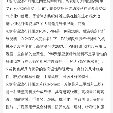
3.耐高温滤布纤维之陶瓷纺织纤维，陶瓷纺织纤维滤袋可承
受近800℃的高温。目前，陶瓷纺织纤维滤袋已在许多高温烟
气净化中使用。尽管陶瓷纺织纤维滤袋在性能上有很大改
进，但这种陶瓷滤料的大问题是纤维很脆，易断。
4.耐高温滤布纤维之P84，P84是一种阻燃的、耐温稳定的纤
维滤料，在240℃温度的条件下，P84聚酰亚胺纤维滤料的机
械不会发生变化，高耐温可达260℃。P84纤维 滤料没有熔点
温度，呈自然的金黄色。P84聚酰亚胺纤维滤料不是吸湿性的
纤维滤料（在65%的相对湿度条件下，约为3%的吸水量）。
5.诺梅克斯具有优异的耐高温性和阻燃性、良好的尺寸稳定
性、较好的机械性能、手感柔软、可纺性好等特性 。
6.耐高温滤布纤维之芳纶(Nomex，芳纶是苯二甲酰苯二胺)，
是一种新型高科技合成纤维，具有超高强度、高模量和耐高
温、耐酸耐碱、重量轻、绝缘、抗老化、生命周期长等优良
性能，广泛应用于复合材料、防弹制品、建材、特种防护服