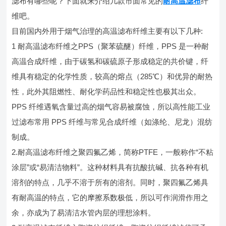
滤布有哪些呢？下面就来介绍几款市面常见的
耐高温滤布
纤
维吧。
目前国内外用于烟气治理的高温滤布纤维主要有以下几种:
1 耐高温滤布纤维之PPS（聚苯硫醚）纤维，PPS 是一种耐
高温合成纤维，由于碳氢和碳硫原子形成稳定的共价键，纤
维具有稳定的化学性质，较高的熔点（285℃）和优异的耐热
性，此外其阻燃性、耐化学药品性和稳定性也极其出众。
PPS 纤维遇氧含量过高的烟气容易被腐蚀，所以高性能工业
过滤布常用 PPS 纤维与常见合成纤维（如涤纶、尼龙）混纺
制成。
2.耐高温滤布纤维之聚四氟乙烯，简称PTFE，一般称作“不粘
涂层”或“易清洁物料”。这种材料具有抗酸抗碱、抗各种有机
溶剂的特点，几乎不溶于所有的溶剂。同时，聚四氟乙烯具
有耐高温的特点，它的摩擦系数极低，所以可作润滑作用之
余，亦成为了易清洁水管内层的理想涂料。