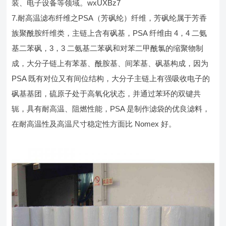
装、电子设备等领域。wxUXBz7
7.耐高温滤布纤维之PSA（芳砜纶）纤维，芳砜纶属于芳香
族聚酰胺纤维类，主链上含有砜基，PSA 纤维由 4，4 二氨
基二苯砜，3，3 二氨基二苯砜和对苯二甲酰氯的缩聚物制
成，大分子链上有苯基、酰胺基、间苯基、砜基构成，因为
PSA 既有对位又有间位结构，大分子主链上有强吸收电子的
砜基基团，硫原子处于高氧化状态，并通过苯环的双键共
轭，具有耐高温、阻燃性能，PSA 是制作滤袋的优良滤料，
在耐高温性及高温尺寸稳定性方面比 Nomex 好。