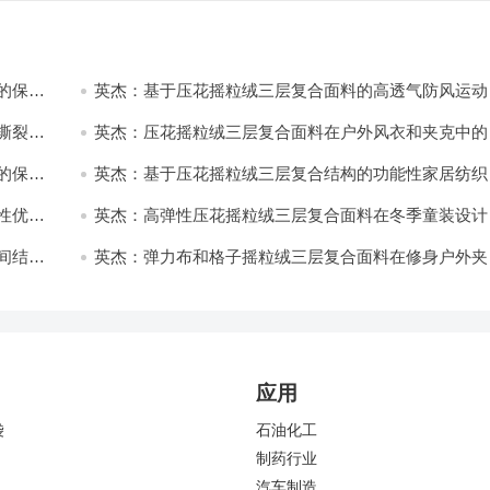
的保暖
英杰：基于压花摇粒绒三层复合面料的高透气防风运动
饰开发
撕裂与
英杰：压花摇粒绒三层复合面料在户外风衣和夹克中的
用与性能
的保暖
英杰：基于压花摇粒绒三层复合结构的功能性家居纺织
开发与应用
性优化
英杰：高弹性压花摇粒绒三层复合面料在冬季童装设计
的应用实践
间结合
英杰：弹力布和格子摇粒绒三层复合面料在修身户外夹
中的弹性与保暖协同设计
应用
袋
石油化工
制药行业
汽车制造