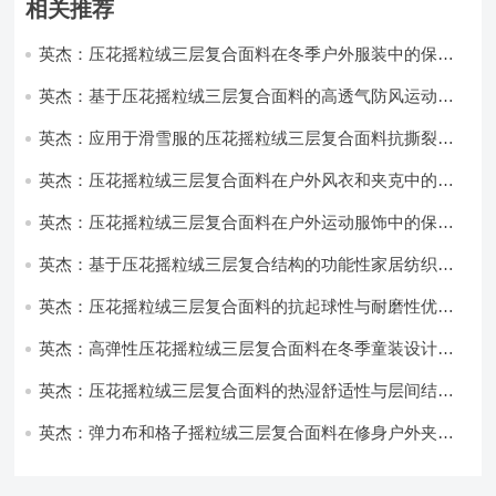
相关推荐
英杰：压花摇粒绒三层复合面料在冬季户外服装中的保暖
性能优化研究
英杰：基于压花摇粒绒三层复合面料的高透气防风运动服
饰开发
英杰：应用于滑雪服的压花摇粒绒三层复合面料抗撕裂与
耐磨性提升技术
英杰：压花摇粒绒三层复合面料在户外风衣和夹克中的应
用与性能
英杰：压花摇粒绒三层复合面料在户外运动服饰中的保暖
与透气性能研究
英杰：基于压花摇粒绒三层复合结构的功能性家居纺织品
开发与应用
英杰：压花摇粒绒三层复合面料的抗起球性与耐磨性优化
技术分析
英杰：高弹性压花摇粒绒三层复合面料在冬季童装设计中
的应用实践
英杰：压花摇粒绒三层复合面料的热湿舒适性与层间结合
强度协同提升工艺
英杰：弹力布和格子摇粒绒三层复合面料在修身户外夹克
中的弹性与保暖协同设计