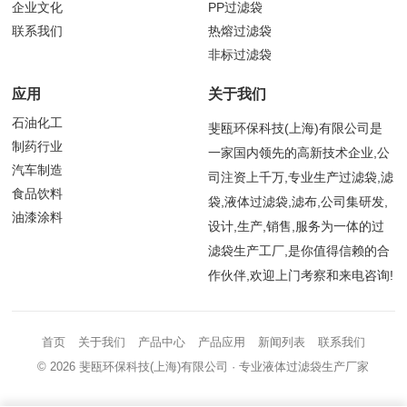
企业文化
PP过滤袋
联系我们
热熔过滤袋
非标过滤袋
应用
关于我们
石油化工
斐瓯环保科技(上海)有限公司是
制药行业
一家国内领先的高新技术企业,公
汽车制造
司注资上千万,专业生产过滤袋,滤
食品饮料
袋,液体过滤袋,滤布,公司集研发,
油漆涂料
设计,生产,销售,服务为一体的过
滤袋生产工厂,是你值得信赖的合
作伙伴,欢迎上门考察和来电咨询!
首页
关于我们
产品中心
产品应用
新闻列表
联系我们
© 2026
斐瓯环保科技(上海)有限公司
· 专业液体过滤袋生产厂家