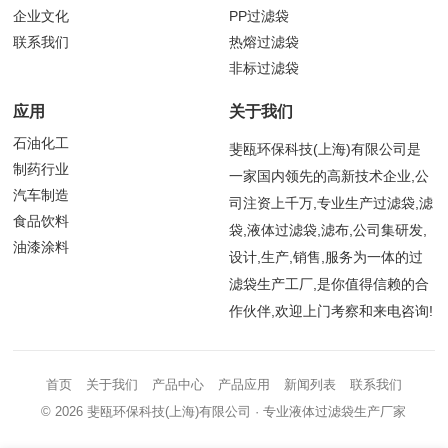
企业文化
PP过滤袋
联系我们
热熔过滤袋
非标过滤袋
应用
关于我们
石油化工
斐瓯环保科技(上海)有限公司是
制药行业
一家国内领先的高新技术企业,公
汽车制造
司注资上千万,专业生产过滤袋,滤
食品饮料
袋,液体过滤袋,滤布,公司集研发,
油漆涂料
设计,生产,销售,服务为一体的过
滤袋生产工厂,是你值得信赖的合
作伙伴,欢迎上门考察和来电咨询!
首页
关于我们
产品中心
产品应用
新闻列表
联系我们
© 2026
斐瓯环保科技(上海)有限公司
· 专业液体过滤袋生产厂家