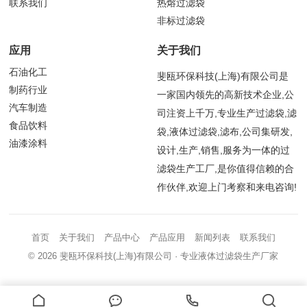
联系我们
热熔过滤袋
非标过滤袋
应用
关于我们
石油化工
斐瓯环保科技(上海)有限公司是
制药行业
一家国内领先的高新技术企业,公
汽车制造
司注资上千万,专业生产过滤袋,滤
食品饮料
袋,液体过滤袋,滤布,公司集研发,
油漆涂料
设计,生产,销售,服务为一体的过
滤袋生产工厂,是你值得信赖的合
作伙伴,欢迎上门考察和来电咨询!
首页
关于我们
产品中心
产品应用
新闻列表
联系我们
© 2026
斐瓯环保科技(上海)有限公司
· 专业液体过滤袋生产厂家