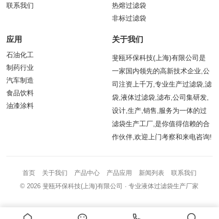
联系我们
热熔过滤袋
非标过滤袋
应用
关于我们
石油化工
斐瓯环保科技(上海)有限公司是
制药行业
一家国内领先的高新技术企业,公
汽车制造
司注资上千万,专业生产过滤袋,滤
食品饮料
袋,液体过滤袋,滤布,公司集研发,
油漆涂料
设计,生产,销售,服务为一体的过
滤袋生产工厂,是你值得信赖的合
作伙伴,欢迎上门考察和来电咨询!
首页
关于我们
产品中心
产品应用
新闻列表
联系我们
© 2026
斐瓯环保科技(上海)有限公司
· 专业液体过滤袋生产厂家