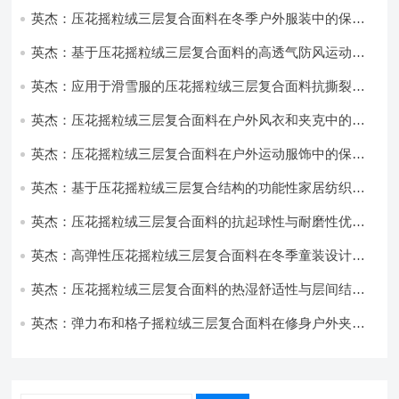
英杰：压花摇粒绒三层复合面料在冬季户外服装中的保暖
性能优化研究
英杰：基于压花摇粒绒三层复合面料的高透气防风运动服
饰开发
英杰：应用于滑雪服的压花摇粒绒三层复合面料抗撕裂与
耐磨性提升技术
英杰：压花摇粒绒三层复合面料在户外风衣和夹克中的应
用与性能
英杰：压花摇粒绒三层复合面料在户外运动服饰中的保暖
与透气性能研究
英杰：基于压花摇粒绒三层复合结构的功能性家居纺织品
开发与应用
英杰：压花摇粒绒三层复合面料的抗起球性与耐磨性优化
技术分析
英杰：高弹性压花摇粒绒三层复合面料在冬季童装设计中
的应用实践
英杰：压花摇粒绒三层复合面料的热湿舒适性与层间结合
强度协同提升工艺
英杰：弹力布和格子摇粒绒三层复合面料在修身户外夹克
中的弹性与保暖协同设计