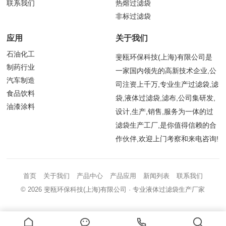
联系我们
热熔过滤袋
非标过滤袋
应用
关于我们
石油化工
斐瓯环保科技(上海)有限公司是
制药行业
一家国内领先的高新技术企业,公
汽车制造
司注资上千万,专业生产过滤袋,滤
食品饮料
袋,液体过滤袋,滤布,公司集研发,
油漆涂料
设计,生产,销售,服务为一体的过
滤袋生产工厂,是你值得信赖的合
作伙伴,欢迎上门考察和来电咨询!
首页
关于我们
产品中心
产品应用
新闻列表
联系我们
© 2026
斐瓯环保科技(上海)有限公司
· 专业液体过滤袋生产厂家