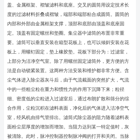
盖、金属框架、褶皱滤料和底座。交叉的圆筒用设定技术长
度的过滤材料折叠成褶皱，端部和端部粘合成圆筒。圆筒的
内部和外部由金属框架支撑，顶部和底部由顶盖和底座固
定。顶盖有固定螺丝和垫圈。集尘器中滤筒的布置非常重
要。滤筒可以垂直安装在箱型花板上，也可以倾斜安装在花
板上，用螺钉固定，垫上橡胶垫。花板下部分为：过滤室，
上部分为洁净空气室。除了用螺丝固定滤筒外，更方便的方
法是自动锁紧装置。这两种方法安装和维护都非常方便。含
尘气体进入除尘器灰斗后，由于气流截面的突然扩大，气流
中的一些粗尘粒在重力和惯性力的作用下沉降下来；粒径
细、密度低的尘粒进入过滤室后，通过布朗扩散和筛分的综
合作用，尘粒沉积在滤料表面，净化后的气体进入洁净空气
室，经风机由排气管排出。滤筒式除尘器的阻力随着滤料表
面粉尘层厚度的增加而增加。当阻力达到某一特定值时，灰
被清除。此时，脉冲控制器控制脉冲阀的打开和关闭。当脉