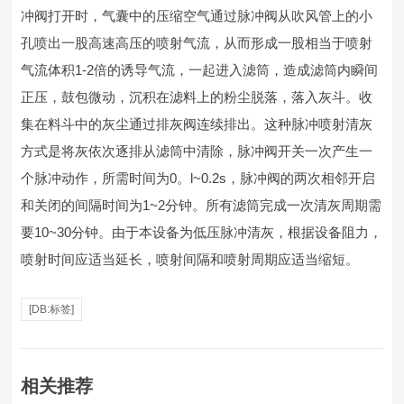
冲阀打开时，气囊中的压缩空气通过脉冲阀从吹风管上的小
孔喷出一股高速高压的喷射气流，从而形成一股相当于喷射
气流体积1-2倍的诱导气流，一起进入滤筒，造成滤筒内瞬间
正压，鼓包微动，沉积在滤料上的粉尘脱落，落入灰斗。收
集在料斗中的灰尘通过排灰阀连续排出。这种脉冲喷射清灰
方式是将灰依次逐排从滤筒中清除，脉冲阀开关一次产生一
个脉冲动作，所需时间为0。l~0.2s，脉冲阀的两次相邻开启
和关闭的间隔时间为1~2分钟。所有滤筒完成一次清灰周期需
要10~30分钟。由于本设备为低压脉冲清灰，根据设备阻力，
喷射时间应适当延长，喷射间隔和喷射周期应适当缩短。
[DB:标签]
相关推荐