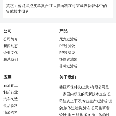
英杰：智能温控皮革复合TPU膜面料在可穿戴设备载体中的
集成技术研究
公司
产品
公司简介
尼龙过滤袋
新闻动态
PE过滤袋
企业文化
PP过滤袋
联系我们
热熔过滤袋
非标过滤袋
应用
关于我们
石油化工
斐瓯环保科技(上海)有限公司是
制药行业
一家国内领先的高新技术企业,公
汽车制造
司注资上千万,专业生产过滤袋,滤
食品饮料
袋,液体过滤袋,滤布,公司集研发,
油漆涂料
设计,生产,销售,服务为一体的过