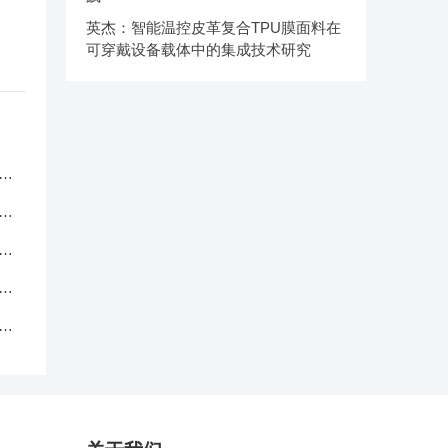
英杰：智能温控皮革复合TPU膜面料在
可穿戴设备载体中的集成技术研究
服
应
品
中
克