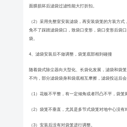
面膜损坏后滤袋过滤性能大打折扣。
（2）采用先整室安装滤袋，再安装袋笼的方装方式
免不了踩踏滤袋袋口，致袋口变形，袋口变形后袋口
袋。
4、滤袋安装后不做调整，袋笼底部相到碰撞
随着袋式除尘器向大型化、长袋化发展，滤袋和袋笼
不均，部分滤袋袋身和袋底相互摩擦，滤袋投运后会
（1）花板不平整，有一定倾角或者凹凸不平，袋笼
（2）袋笼不垂直，尤其是多节式袋笼对地中心没有
（3）安装后没有对袋笼进行调整。