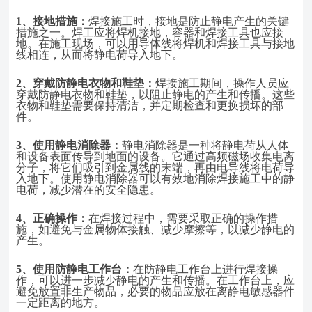
1、
接地措施
：
焊接施工时，接地是防止静电产生的关键
措施之一。焊工应将焊机接地，容器和焊接工具也应接
地。在施工现场，可以用导体线将焊机和焊接工具与接地
线相连，从而将静电荷导入地下。
2、
穿戴防静电衣物和鞋垫：
焊接施工期间，操作人员应
穿戴防静电衣物和鞋垫，以阻止静电的产生和传播。这些
衣物和鞋垫需要保持清洁，并定期检查和更换损坏的部
件。
3、
使用静电消除器：
静电消除器是一种将静电荷从人体
和设备表面传导到地面的设备。它通过高频磁场收集电离
分子，将它们吸引到金属线的末端，再由电导线将电荷导
入地下。使用静电消除器可以有效地消除焊接施工中的静
电荷，减少潜在的安全隐患。
4、
正确操作：
在焊接过程中，需要采取正确的操作措
施，如避免与金属物体接触、减少摩擦等，以减少静电的
产生。
5、
使用防静电工作台：
在防静电工作台上进行焊接操
作，可以进一步减少静电的产生和传播。在工作台上，应
避免放置非生产物品，必要的物品应放在离静电敏感器件
一定距离的地方。