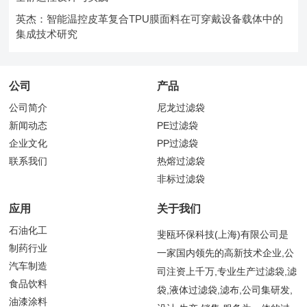
英杰：智能温控皮革复合TPU膜面料在可穿戴设备载体中的
集成技术研究
公司
产品
公司简介
尼龙过滤袋
新闻动态
PE过滤袋
企业文化
PP过滤袋
联系我们
热熔过滤袋
非标过滤袋
应用
关于我们
石油化工
斐瓯环保科技(上海)有限公司是
制药行业
一家国内领先的高新技术企业,公
汽车制造
司注资上千万,专业生产过滤袋,滤
食品饮料
袋,液体过滤袋,滤布,公司集研发,
油漆涂料