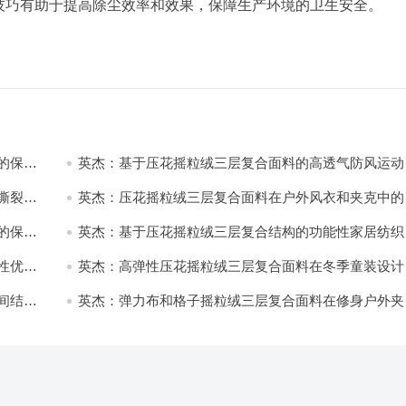
技巧有助于提高除尘效率和效果，保障生产环境的卫生安全
。
的保暖
英杰：基于压花摇粒绒三层复合面料的高透气防风运动
饰开发
撕裂与
英杰：压花摇粒绒三层复合面料在户外风衣和夹克中的
用与性能
的保暖
英杰：基于压花摇粒绒三层复合结构的功能性家居纺织
开发与应用
性优化
英杰：高弹性压花摇粒绒三层复合面料在冬季童装设计
的应用实践
间结合
英杰：弹力布和格子摇粒绒三层复合面料在修身户外夹
中的弹性与保暖协同设计