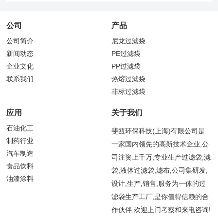
公司
产品
公司简介
尼龙过滤袋
新闻动态
PE过滤袋
企业文化
PP过滤袋
联系我们
热熔过滤袋
非标过滤袋
应用
关于我们
石油化工
斐瓯环保科技(上海)有限公司是
制药行业
一家国内领先的高新技术企业,公
汽车制造
司注资上千万,专业生产过滤袋,滤
食品饮料
袋,液体过滤袋,滤布,公司集研发,
油漆涂料
设计,生产,销售,服务为一体的过
滤袋生产工厂,是你值得信赖的合
作伙伴,欢迎上门考察和来电咨询!