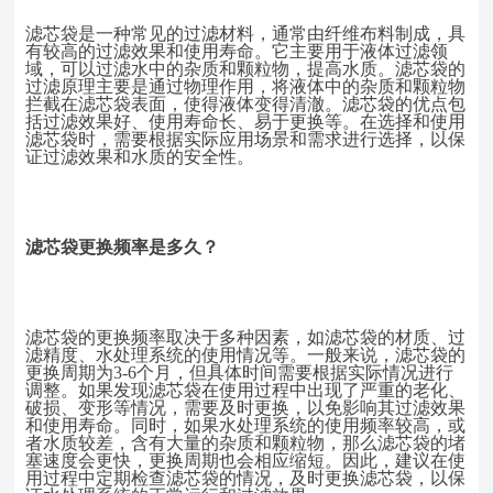
滤芯袋是一种常见的过滤材料，通常由纤维布料制成，具
有较高的过滤效果和使用寿命。它主要用于液体过滤领
域，可以过滤水中的杂质和颗粒物，提高水质。滤芯袋的
过滤原理主要是通过物理作用，将液体中的杂质和颗粒物
拦截在滤芯袋表面，使得液体变得清澈。滤芯袋的优点包
括过滤效果好、使用寿命长、易于更换等。在选择和使用
滤芯袋时，需要根据实际应用场景和需求进行选择，以保
证过滤效果和水质的安全性。
滤芯袋更换频率是多久
？
滤芯袋的更换频率取决于多种因素，如滤芯袋的材质、过
滤精度、水处理系统的使用情况等。一般来说，滤芯袋的
更换周期为
3-6个月，但具体时间需要根据实际情况进行
调整。如果发现滤芯袋在使用过程中出现了严重的老化、
破损、变形等情况，需要及时更换，以免影响其过滤效果
和使用寿命。同时，如果水处理系统的使用频率较高，或
者水质较差，含有大量的杂质和颗粒物，那么滤芯袋的堵
塞速度会更快，更换周期也会相应缩短。因此，建议在使
用过程中定期检查滤芯袋的情况，及时更换滤芯袋，以保