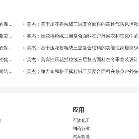
的保暖
英杰：基于压花摇粒绒三层复合面料的高透气防风运动
饰开发
撕裂与
英杰：压花摇粒绒三层复合面料在户外风衣和夹克中的
用与性能
的保暖
英杰：基于压花摇粒绒三层复合结构的功能性家居纺织
开发与应用
性优化
英杰：高弹性压花摇粒绒三层复合面料在冬季童装设计
的应用实践
间结合
英杰：弹力布和格子摇粒绒三层复合面料在修身户外夹
中的弹性与保暖协同设计
应用
袋
石油化工
制药行业
汽车制造