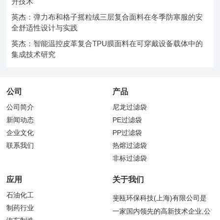
升技术
英杰：弹力布和格子摇粒绒三层复合面料在冬季防寒服的安
全舒适性设计与实践
英杰：智能温控皮革复合TPU膜面料在可穿戴设备载体中的
集成技术研究
公司
产品
公司简介
尼龙过滤袋
新闻动态
PE过滤袋
企业文化
PP过滤袋
联系我们
热熔过滤袋
非标过滤袋
应用
关于我们
石油化工
斐瓯环保科技(上海)有限公司是
制药行业
一家国内领先的高新技术企业,公