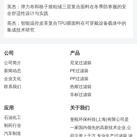
英杰：弹力布和格子摇粒绒三层复合面料在冬季防寒服的安
全舒适性设计与实践
英杰：智能温控皮革复合TPU膜面料在可穿戴设备载体中的
集成技术研究
公司
产品
公司简介
尼龙过滤袋
新闻动态
PE过滤袋
企业文化
PP过滤袋
联系我们
热熔过滤袋
非标过滤袋
应用
关于我们
石油化工
斐瓯环保科技(上海)有限公司是
制药行业
一家国内领先的高新技术企业,公
汽车制造
司注资上千万,专业生产过滤袋,滤