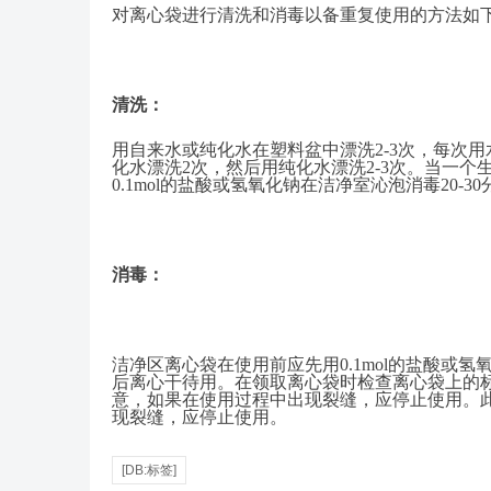
对离心袋进行清洗和消毒以备重复使用的方法如
清洗：
用自来水或纯化水在塑料盆中漂洗
2-3次，每次
化水漂洗2次，然后用纯化水漂洗2-3次。当一个生
0.1mol的盐酸或氢氧化钠在洁净室沁泡消毒20-
消毒：
洁净区离心袋在使用前应先用
0.1mol的盐酸或
后离心干待用。在领取离心袋时检查离心袋上的
意，如果在使用过程中出现裂缝，应停止使用。
现裂缝，应停止使用。
[DB:标签]