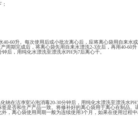
下：
用水40-60升。每次使用后或小批次离心后，应将离心袋用自来水
产周期完成后，将离心袋先用自来水漂洗2-3次后，再用40-60升
30分钟后，用纯化水漂洗至漂洗水PH为7后离心干。
氢氧化钠在洁净室沁泡消毒20-30分钟后，用纯化水漂洗至漂洗水PH
标签是否和生产产品一致。将修补好的离心袋用于离心在制品。
此外，离心袋使用周期一般为连续使用3个月，如果在使用过程中