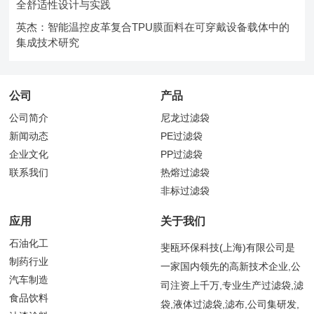
全舒适性设计与实践
英杰：智能温控皮革复合TPU膜面料在可穿戴设备载体中的
集成技术研究
公司
产品
公司简介
尼龙过滤袋
新闻动态
PE过滤袋
企业文化
PP过滤袋
联系我们
热熔过滤袋
非标过滤袋
应用
关于我们
石油化工
斐瓯环保科技(上海)有限公司是
制药行业
一家国内领先的高新技术企业,公
汽车制造
司注资上千万,专业生产过滤袋,滤
食品饮料
袋,液体过滤袋,滤布,公司集研发,