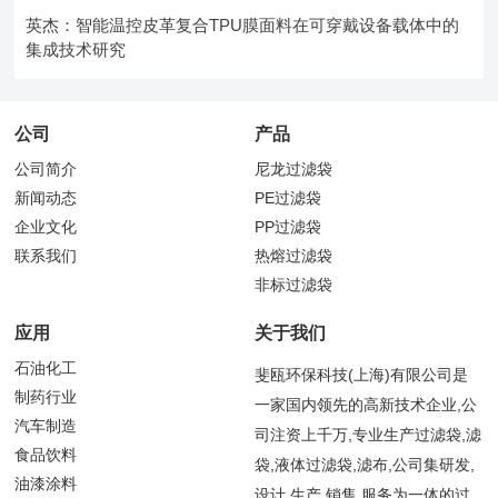
英杰：智能温控皮革复合TPU膜面料在可穿戴设备载体中的
集成技术研究
公司
产品
公司简介
尼龙过滤袋
新闻动态
PE过滤袋
企业文化
PP过滤袋
联系我们
热熔过滤袋
非标过滤袋
应用
关于我们
石油化工
斐瓯环保科技(上海)有限公司是
制药行业
一家国内领先的高新技术企业,公
汽车制造
司注资上千万,专业生产过滤袋,滤
食品饮料
袋,液体过滤袋,滤布,公司集研发,
油漆涂料
设计,生产,销售,服务为一体的过