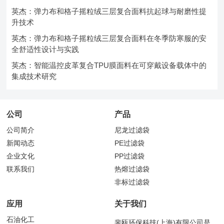
英杰：弹力布和格子摇粒绒三层复合面料抗起球与耐磨性提
升技术
英杰：弹力布和格子摇粒绒三层复合面料在冬季防寒服的安
全舒适性设计与实践
英杰：智能温控皮革复合TPU膜面料在可穿戴设备载体中的
集成技术研究
公司
产品
公司简介
尼龙过滤袋
新闻动态
PE过滤袋
企业文化
PP过滤袋
联系我们
热熔过滤袋
非标过滤袋
应用
关于我们
石油化工
斐瓯环保科技(上海)有限公司是