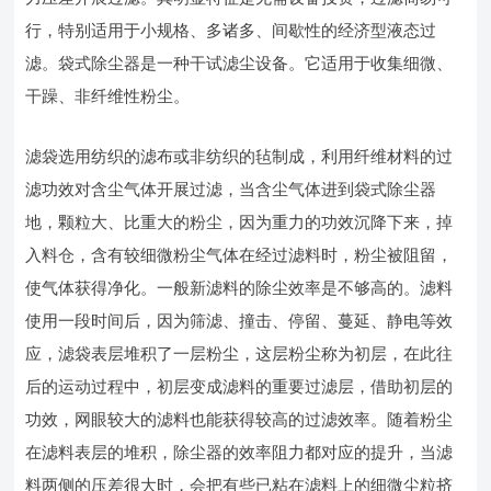
行，特别适用于小规格、多诸多、间歇性的经济型液态过
滤。袋式除尘器是一种干试滤尘设备。它适用于收集细微、
干躁、非纤维性粉尘。
滤袋选用纺织的滤布或非纺织的毡制成，利用纤维材料的过
滤功效对含尘气体开展过滤，当含尘气体进到袋式除尘器
地，颗粒大、比重大的粉尘，因为重力的功效沉降下来，掉
入料仓，含有较细微粉尘气体在经过滤料时，粉尘被阻留，
使气体获得净化。一般新滤料的除尘效率是不够高的。滤料
使用一段时间后，因为筛滤、撞击、停留、蔓延、静电等效
应，滤袋表层堆积了一层粉尘，这层粉尘称为初层，在此往
后的运动过程中，初层变成滤料的重要过滤层，借助初层的
功效，网眼较大的滤料也能获得较高的过滤效率。随着粉尘
在滤料表层的堆积，除尘器的效率阻力都对应的提升，当滤
料两侧的压差很大时，会把有些已粘在滤料上的细微尘粒挤