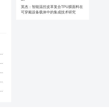
英杰：智能温控皮革复合TPU膜面料在
可穿戴设备载体中的集成技术研究
服
应
品
中
克