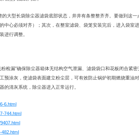
整的大型长袋除尘器滤袋底部状态，井井有条整整齐齐。要做到这一
的中心必须对齐）；其次，在整室滤袋、袋笼安装完后，进入袋室
装进行调整。
光粉检漏”确保除尘器箱体无结构空气泄漏、滤袋袋口和花板闭合紧密
工预涂灰，使滤袋表面建立粉尘层，可有效防止锅炉初期燃烧重油
器的清灰系统，除尘器进入正常运行。
36-6.html
27-744.html
/9407.html
4-482.html