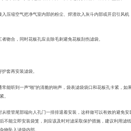
接入压缩空气把净气室内部的粉尘、焊渣吹入灰斗内部或开启引风机
三者吻合，同时花板孔应去除毛刺避免花板刮伤滤袋。
好护套再安装滤袋。
通常能听到一声“啪”的清脆的响声，袋表滤袋袋口和花板孔卡紧，如
紧。
时从喷管尾部端向人孔门一排排退着安装，这样做可以有效的避免安
后不能立即安装袋笼，则应该及时对滤采取保护措施，建议利用滤
杂物坠入滤袋内部。