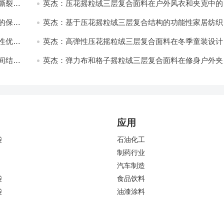
撕裂与
英杰：压花摇粒绒三层复合面料在户外风衣和夹克中的
用与性能
的保暖
英杰：基于压花摇粒绒三层复合结构的功能性家居纺织
开发与应用
性优化
英杰：高弹性压花摇粒绒三层复合面料在冬季童装设计
的应用实践
间结合
英杰：弹力布和格子摇粒绒三层复合面料在修身户外夹
中的弹性与保暖协同设计
应用
袋
石油化工
制药行业
汽车制造
袋
食品饮料
袋
油漆涂料