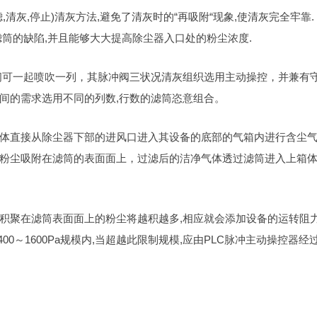
滤
,
清灰
,
停止
)
清灰方法
,
避免了清灰时的
“
再吸附
“
现象
,
使清灰完全牢靠
.
滤筒的缺陷
,
并且能够大大提高除尘器入口处的粉尘浓度
.
阀可一起喷吹一列，其脉冲阀三状况清灰组织选用主动操控，并兼有
间的需求选用不同的列数
,
行数的滤筒恣意组合。
体直接从除尘器下部的进风口进入其设备的底部的气箱内进行含尘
粉尘吸附在滤筒的表面面上，过滤后的洁净气体透过滤筒进入上箱
积聚在滤筒表面面上的粉尘将越积越多
,
相应就会添加设备的运转阻
400
～
1600Pa
规模内
,
当超越此限制规模
,
应由
PLC
脉冲主动操控器经