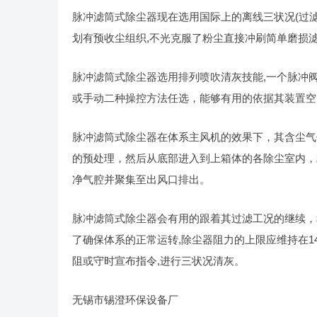
脉冲滤筒式除尘器现在选用国际上的离线三状况
(
过
划有预收尘组织
,
不光克服了粉尘直接冲刷简单磨损
脉冲滤筒式除尘器选用排列喷吹清灰技能
,
一个脉冲
或手动二种操控方法任选，能够有用的依据其装置空
脉冲滤筒式除尘器在体系主风机的效果下，其含尘气
的预处理，然后从底部进入到上箱体的各除尘室内，
净气腔并聚集至出风口排出。
脉冲滤筒式除尘器会有用的跟着其过滤工况的继续，
了确保体系的正常运转
,
除尘器阻力的上限应维持在
1
阻或守时宣布指令
,
进行三状况清灰。
无锡市锡澄环保设备厂