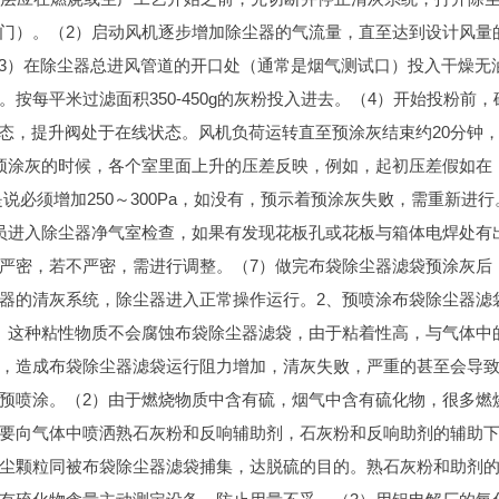
门）。（2）启动风机逐步增加除尘器的气流量，直至达到设计风量
（3）在除尘器总进风管道的开口处（通常是烟气测试口）投入干燥无
。按每平米过滤面积350-450g的灰粉投入进去。（4）开始投粉前，
状态，提升阀处于在线状态。风机负荷运转直至预涂灰结束约20分钟
预涂灰的时候，各个室里面上升的压差反映，例如，起初压差假如在
也就是说必须增加250～300Pa，如没有，预示着预涂灰失败，需重新进行
员进入除尘器净气室检查，如果有发现花板孔或花板与箱体电焊处有
严密，若不严密，需进行调整。（7）做完布袋除尘器滤袋预涂灰后
器的清灰系统，除尘器进入正常操作运行。2、预喷涂布袋除尘器滤
。这种粘性物质不会腐蚀布袋除尘器滤袋，由于粘着性高，与气体中
，造成布袋除尘器滤袋运行阻力增加，清灰失败，严重的甚至会导
预喷涂。（2）由于燃烧物质中含有硫，烟气中含有硫化物，很多燃
要向气体中喷洒熟石灰粉和反响辅助剂，石灰粉和反响助剂的辅助
尘颗粒同被布袋除尘器滤袋捕集，达脱硫的目的。熟石灰粉和助剂