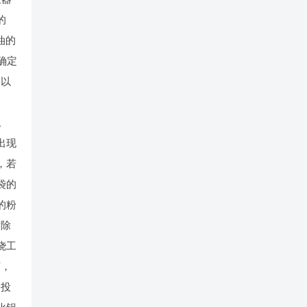
的
油的
确定
，以
。
出现
，若
袋的
的粉
致除
烧工
下，
的投