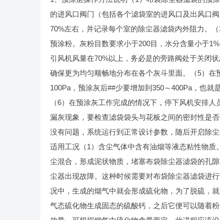
的进风口阀门（包括各个滤袋室的进风口及出风口阀
70%左右，并记录每个室的除尘器滤袋内外阻力。
预涂粉。灰粉目数要求小于200目，水分含量小于1%
引风机风量在70%以上，务必是的旁路阀处于关闭
确保更为均匀顺畅地分布在各个灰斗里面。（5）在
100Pa，预涂灰后##少要增加到350～400Pa，
（6）在预涂灰工作完成的情况下，停下风机安排人
漏灰现象，要检查滤袋袋头与花板之间的密封性是否
没有问题，系统运行到正常设计参数，随后开启除尘
适用工况（1）含尘气体中含有油烟等液态粘性物质
尘混合，形成泥状物质，堵塞布袋除尘器滤袋的孔隙
尘器出现故障。这种时候需要对布袋除尘器滤袋进行
况中，生成的烟气中就会形成硫化物，为了脱硫，就
气态硫化物生成固态的硫酸钙，之后它便可以随着粉