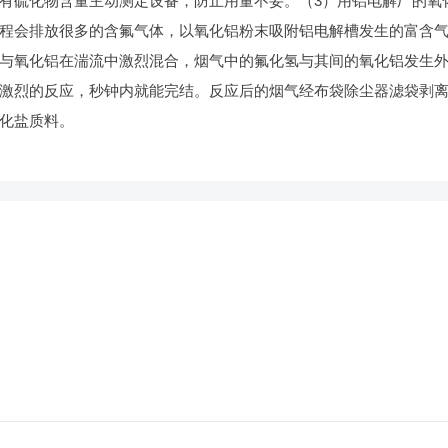
有硫化物含量主动测定设备，防止用量不妥。（3）用铝电解厂的氧
程会排放很多的含氟气体，以氧化铝粉末吸附铝电解槽发生的富含
与氧化铝在湍流中激烈混合，烟气中的氟化氢与其间的氧化铝发生
激烈的反应，秒钟内就能完结。反应后的烟气经布袋除尘器滤袋剥
化盐质料。