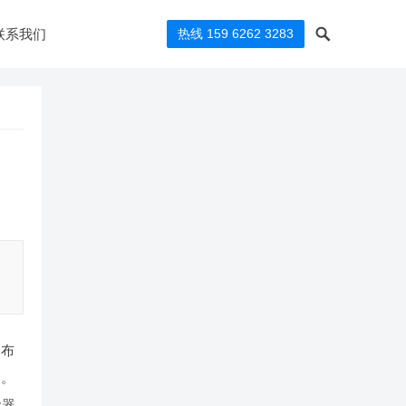
联系我们
热线 159 6262 3283
护布
间。
尘器