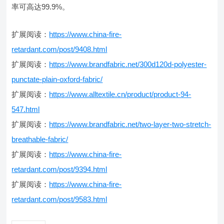
率可高达99.9%。
扩展阅读：
https://www.china-fire-
retardant.com/post/9408.html
扩展阅读：
https://www.brandfabric.net/300d120d-polyester-
punctate-plain-oxford-fabric/
扩展阅读：
https://www.alltextile.cn/product/product-94-
547.html
扩展阅读：
https://www.brandfabric.net/two-layer-two-stretch-
breathable-fabric/
扩展阅读：
https://www.china-fire-
retardant.com/post/9394.html
扩展阅读：
https://www.china-fire-
retardant.com/post/9583.html