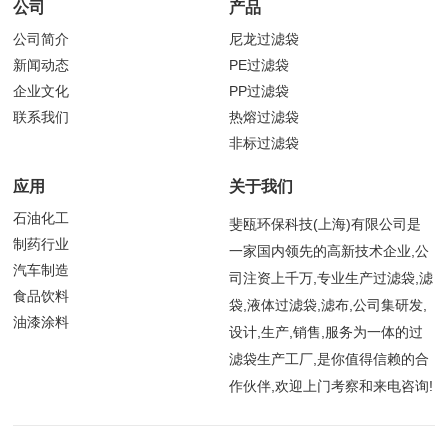
公司
产品
公司简介
尼龙过滤袋
新闻动态
PE过滤袋
企业文化
PP过滤袋
联系我们
热熔过滤袋
非标过滤袋
应用
关于我们
石油化工
斐瓯环保科技(上海)有限公司是
制药行业
一家国内领先的高新技术企业,公
汽车制造
司注资上千万,专业生产过滤袋,滤
食品饮料
袋,液体过滤袋,滤布,公司集研发,
油漆涂料
设计,生产,销售,服务为一体的过
滤袋生产工厂,是你值得信赖的合
作伙伴,欢迎上门考察和来电咨询!