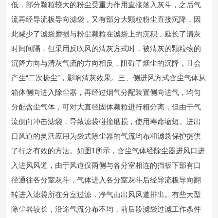
低，部分颗粒较大的粉尘受重力作用直接落入灰斗，之后气
流再经导流板导向滤袋，又有部分大颗粒粉尘直接沉降，因
此减少了滤袋磨损与粉尘颗粒在滤袋上的沉积，延长了清灰
时间间隔，但采用反吹风的清灰方式时，被清灰的颗粒物的
沉降方向与清灰气流的方向相反，阻碍了烟尘的沉降，且会
产生“二次扬尘”，影响清灰效果。三、侧进风方式含尘气体从
箱体侧向进入除尘器，再经过烟气分配装置侧向进气，均匀
分配含尘气体，可对大直径固体颗粒进行粗分离，但由于气
流侧向冲击滤袋，导致滤袋碰撞磨损，使用寿命缩短。进出
口风道的灵活应用为袋式除尘器的气流均布和滤袋保护提供
了行之有效的方法。如图1所示，含尘气体经除尘器进风口进
入进风风道，由于风道仅两侧与各分室相连的挡板下部有口
径通往各分室灰斗，气体进入各分室灰斗后经导流板导向翻
转进入滤袋所在分室过滤，净气由出风风道排出。有些大型
除尘器较长，沿途气流分布不均，前后段滤袋过滤工作条件