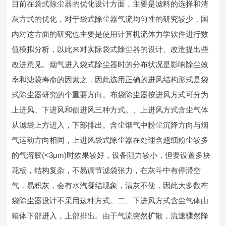
目前在袋式除尘器的优化设计方面，主要是滤料的选择和清
灰方式的优化，对于袋式除尘器气流均匀性的研究较少，国
内对这方面的研究也主要是使用计算机流体力学软件进行数
值模拟分析，以此来对实际袋式除尘器的设计、改造提出些
改进意见。烟气进入袋式除尘器时的分布状况是影响除尘效
率和滤袋寿命的因素之，因此选用正确的进风结构形式是袋
式除尘器研究的个重要方向。布袋除尘器按进风方式可分为
上进风、下进风和侧进风三种方式。、上进风方式含尘气体
从滤袋上方进入，下部排出。含尘烟气中粉尘沉降方向与烟
气运动方向相同，上进风袋式除尘器在处理含超细粉尘较多
的气溶胶(<3μm)时效果较好，设备阻力较小，但要设置多块
花板，结构复杂，不易调节滤袋张力，在灰斗中有停滞空
气，易积灰，会有水汽凝结现象，清灰不便，因此大多数布
袋除尘器设计不采用这种方式。二、下进风方式含尘气体由
箱体下部进入，上部排出。由于气流突然扩散，流速骤然降