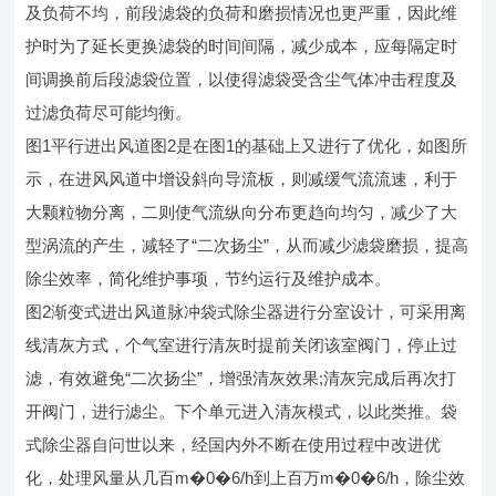
及负荷不均，前段滤袋的负荷和磨损情况也更严重，因此维
护时为了延长更换滤袋的时间间隔，减少成本，应每隔定时
间调换前后段滤袋位置，以使得滤袋受含尘气体冲击程度及
过滤负荷尽可能均衡。
图1平行进出风道图2是在图1的基础上又进行了优化，如图所
示，在进风风道中增设斜向导流板，则减缓气流流速，利于
大颗粒物分离，二则使气流纵向分布更趋向均匀，减少了大
型涡流的产生，减轻了“二次扬尘”，从而减少滤袋磨损，提高
除尘效率，简化维护事项，节约运行及维护成本。
图2渐变式进出风道脉冲袋式除尘器进行分室设计，可采用离
线清灰方式，个气室进行清灰时提前关闭该室阀门，停止过
滤，有效避免“二次扬尘”，增强清灰效果;清灰完成后再次打
开阀门，进行滤尘。下个单元进入清灰模式，以此类推。袋
式除尘器自问世以来，经国内外不断在使用过程中改进优
化，处理风量从几百m�0�6/h到上百万m�0�6/h，除尘效