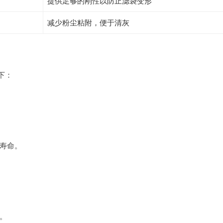
提供足够的刚性以防止滤袋变形
减少粉尘粘附，便于清灰
下：
寿命。
。