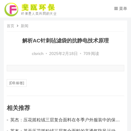
菜单
首页
新闻
解析AC针刺毡滤袋的抗静电技术原理
clsrich
•
2025年2月18日
•
709
阅读
[DB:标签]
相关推荐
英杰：压花摇粒绒三层复合面料在冬季户外服装中的保暖
性能优化研究
英杰：基于压花摇粒绒三层复合面料的高透气防风运动服