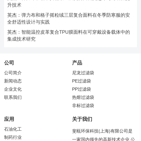
升技术
英杰：弹力布和格子摇粒绒三层复合面料在冬季防寒服的安
全舒适性设计与实践
英杰：智能温控皮革复合TPU膜面料在可穿戴设备载体中的
集成技术研究
公司
产品
公司简介
尼龙过滤袋
新闻动态
PE过滤袋
企业文化
PP过滤袋
联系我们
热熔过滤袋
非标过滤袋
应用
关于我们
石油化工
斐瓯环保科技(上海)有限公司是
制药行业
一家国内领先的高新技术企业,公