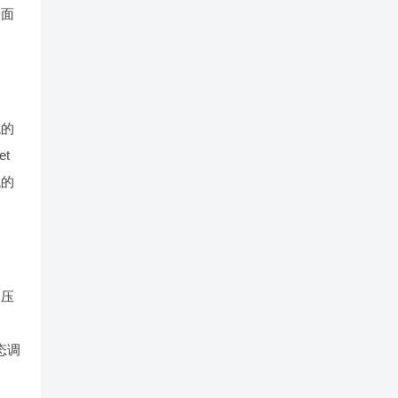
表面
统的
et
低的
制压
态调