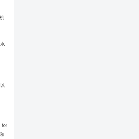
献
停机
为水
计以
for
度和