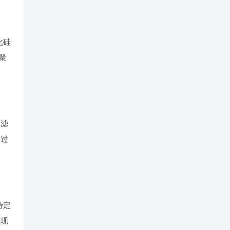
化硅
聚
加滤
将过
特定
表现