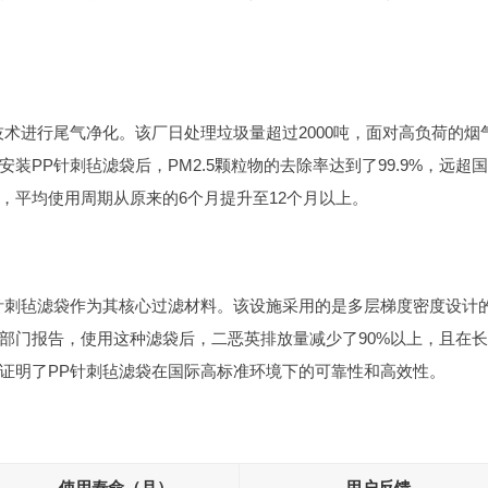
术进行尾气净化。该厂日处理垃圾量超过2000吨，面对高负荷的烟
PP针刺毡滤袋后，PM2.5颗粒物的去除率达到了99.9%，远超
，平均使用周期从原来的6个月提升至12个月以上。
针刺毡滤袋作为其核心过滤材料。该设施采用的是多层梯度密度设计
部门报告，使用这种滤袋后，二恶英排放量减少了90%以上，且在
证明了PP针刺毡滤袋在国际高标准环境下的可靠性和高效性。
使用寿命（月）
用户反馈