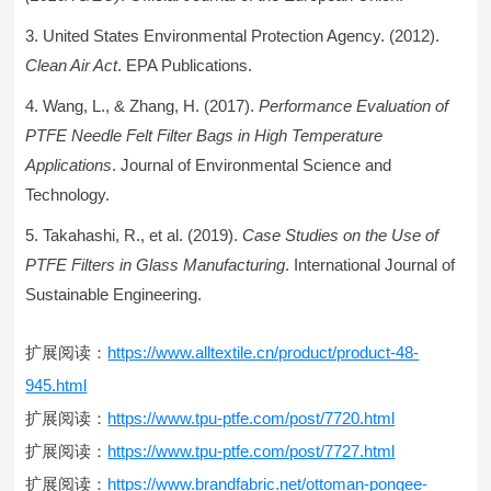
United States Environmental Protection Agency. (2012).
Clean Air Act
. EPA Publications.
Wang, L., & Zhang, H. (2017).
Performance Evaluation of
PTFE Needle Felt Filter Bags in High Temperature
Applications
. Journal of Environmental Science and
Technology.
Takahashi, R., et al. (2019).
Case Studies on the Use of
PTFE Filters in Glass Manufacturing
. International Journal of
Sustainable Engineering.
扩展阅读：
https://www.alltextile.cn/product/product-48-
945.html
扩展阅读：
https://www.tpu-ptfe.com/post/7720.html
扩展阅读：
https://www.tpu-ptfe.com/post/7727.html
扩展阅读：
https://www.brandfabric.net/ottoman-pongee-