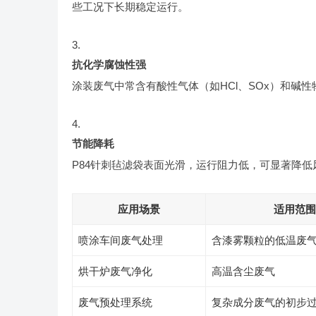
些工况下长期稳定运行。
抗化学腐蚀性强
涂装废气中常含有酸性气体（如HCl、SOx）和碱
节能降耗
P84针刺毡滤袋表面光滑，运行阻力低，可显著降
应用场景
适用范围
喷涂车间废气处理
含漆雾颗粒的低温废
烘干炉废气净化
高温含尘废气
废气预处理系统
复杂成分废气的初步