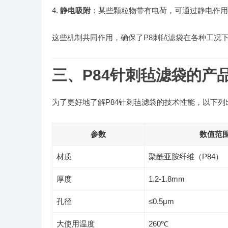
静电吸附
：某些颗粒物带有电荷，可通过静电作用
这些机制共同作用，确保了P8刺毡滤袋在各种工况
三、P84针刺毡滤袋的产
为了更好地了解P84针刺毡滤袋的技术性能，以下列
参数
数值范
材质
聚酰亚胺纤维（P84）
厚度
1.2-1.8mm
孔径
≤0.5μm
大使用温度
260℃