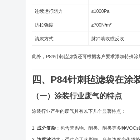
连续运行阻力
≤1000Pa
抗拉强度
≥700N/m²
清灰方式
脉冲喷吹或反吹
此外，P84针刺毡滤袋还可根据客户要求添加特殊涂
四、P84针刺毡滤袋在涂
（一）涂装行业废气的特点
涂装行业产生的废气具有以下几个显著特点：
成分复杂
：包含苯系物、酯类、酮类等多种VOC
浓度波动大
：受生产工艺影响，废气浓度变化频繁