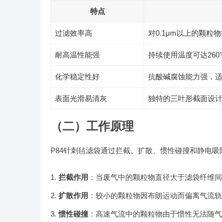
特点
过滤效率高
对0.1μm以上的颗粒
耐高温性能强
持续使用温度可达260
化学稳定性好
抗酸碱腐蚀能力强，
表面光滑易清灰
独特的三叶形截面设
（二）工作原理
P84针刺毡滤袋通过拦截、扩散、惯性碰撞和静电
拦截作用
：当废气中的颗粒物直径大于滤袋纤维间
扩散作用
：较小的颗粒物因布朗运动而偏离气流轨
惯性碰撞
：高速气流中的颗粒物由于惯性无法随气