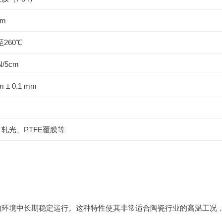
μm
至260℃
N/5cm
m ± 0.1 mm
轧光、PTFE覆膜等
下的环境中长期稳定运行。这种特性使其非常适合陶瓷行业的高温工况