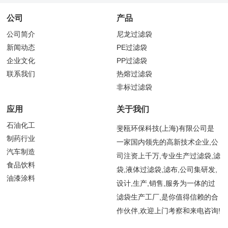
公司
产品
公司简介
尼龙过滤袋
新闻动态
PE过滤袋
企业文化
PP过滤袋
联系我们
热熔过滤袋
非标过滤袋
应用
关于我们
石油化工
斐瓯环保科技(上海)有限公司是
制药行业
一家国内领先的高新技术企业,公
汽车制造
司注资上千万,专业生产过滤袋,滤
食品饮料
袋,液体过滤袋,滤布,公司集研发,
油漆涂料
设计,生产,销售,服务为一体的过
滤袋生产工厂,是你值得信赖的合
作伙伴,欢迎上门考察和来电咨询!