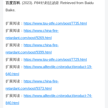
百度百科
. (2023).
P84针刺毡滤袋
. Retrieved from Baidu
Baike.
扩展阅读：
https://www.tpu-ptfe.com/post/7735.html
扩展阅读：
https://www.china-fire-
retardant.com/post/9269.html
扩展阅读：
https://www.china-fire-
retardant.com/post/9399.html
扩展阅读：
https://www.tpu-ptfe.com/post/7729.html
扩展阅读：
https://www.alltextile.cn/product/product-19-
640.html
扩展阅读：
https://www.china-fire-
retardant.com/post/9373.html
扩展阅读：
https://www.alltextile.cn/product/product-74-
840.html