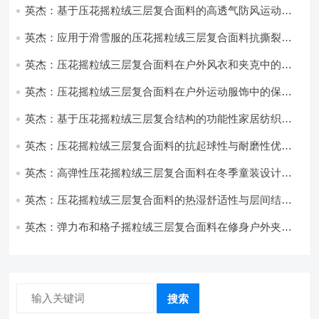
英杰：基于压花摇粒绒三层复合面料的高透气防风运动服
饰开发
英杰：应用于滑雪服的压花摇粒绒三层复合面料抗撕裂与
耐磨性提升技术
英杰：压花摇粒绒三层复合面料在户外风衣和夹克中的应
用与性能
英杰：压花摇粒绒三层复合面料在户外运动服饰中的保暖
与透气性能研究
英杰：基于压花摇粒绒三层复合结构的功能性家居纺织品
开发与应用
英杰：压花摇粒绒三层复合面料的抗起球性与耐磨性优化
技术分析
英杰：高弹性压花摇粒绒三层复合面料在冬季童装设计中
的应用实践
英杰：压花摇粒绒三层复合面料的热湿舒适性与层间结合
强度协同提升工艺
英杰：弹力布和格子摇粒绒三层复合面料在修身户外夹克
中的弹性与保暖协同设计
搜索