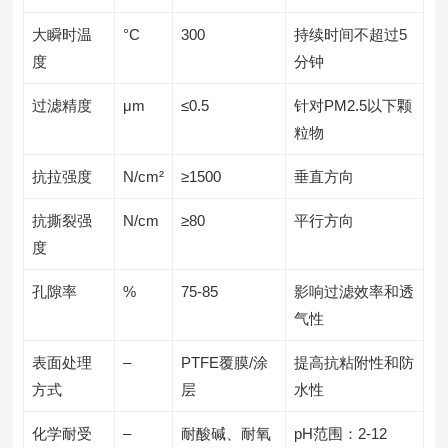
大瞬时温
°C
300
持续时间不超过5
度
分钟
过滤精度
μm
≤0.5
针对PM2.5以下颗
粒物
抗拉强度
N/cm²
≥1500
垂直方向
抗撕裂强
N/cm
≥80
平行方向
度
孔隙率
%
75-85
影响过滤效率和透
气性
表面处理
–
PTFE覆膜/涂
提高抗粘附性和防
方式
层
水性
化学耐受
–
耐酸碱、耐氧
pH范围：2-12