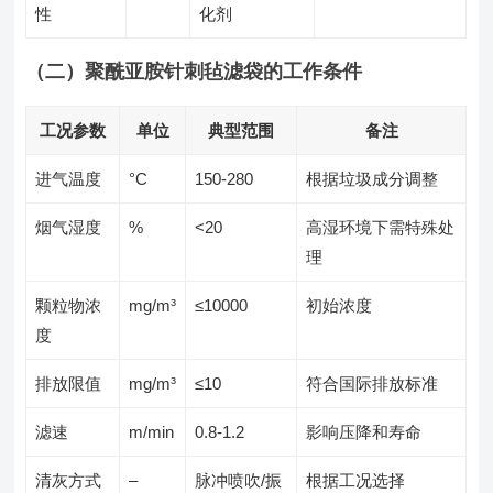
性
化剂
（二）聚酰亚胺针刺毡滤袋的工作条件
工况参数
单位
典型范围
备注
进气温度
°C
150-280
根据垃圾成分调整
烟气湿度
%
<20
高湿环境下需特殊处
理
颗粒物浓
mg/m³
≤10000
初始浓度
度
排放限值
mg/m³
≤10
符合国际排放标准
滤速
m/min
0.8-1.2
影响压降和寿命
清灰方式
–
脉冲喷吹/振
根据工况选择