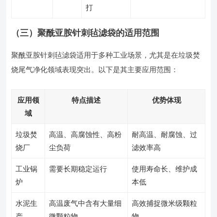
打
（三）聚酰亚胺针刺毡滤袋的适用范围
聚酰亚胺针刺毡滤袋适用于多种工业场景，尤其是在垃圾焚
烧尾气净化领域表现突出。以下是其主要应用范围：
应用领
特点描述
优势体现
域
垃圾焚
高温、高腐蚀性、高粉
耐高温、耐腐蚀、过
烧厂
尘负荷
滤效率高
工业锅
需要长期稳定运行
使用寿命长、维护成
炉
本低
水泥生
高温废气中含有大量细
高效捕捉微米级颗粒
产
微颗粒物
物