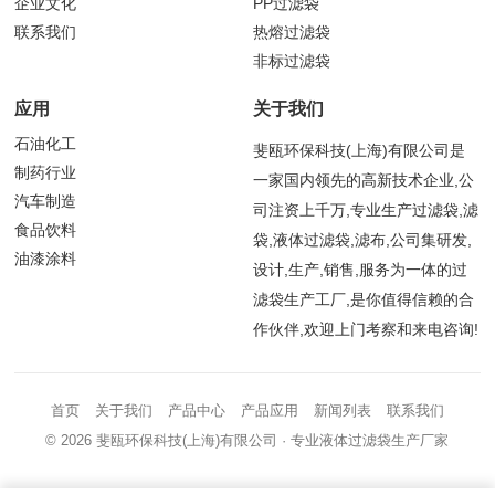
企业文化
PP过滤袋
联系我们
热熔过滤袋
非标过滤袋
应用
关于我们
石油化工
斐瓯环保科技(上海)有限公司是
制药行业
一家国内领先的高新技术企业,公
汽车制造
司注资上千万,专业生产过滤袋,滤
食品饮料
袋,液体过滤袋,滤布,公司集研发,
油漆涂料
设计,生产,销售,服务为一体的过
滤袋生产工厂,是你值得信赖的合
作伙伴,欢迎上门考察和来电咨询!
首页
关于我们
产品中心
产品应用
新闻列表
联系我们
© 2026
斐瓯环保科技(上海)有限公司
· 专业液体过滤袋生产厂家