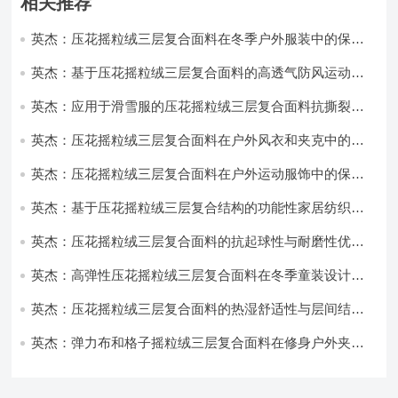
相关推荐
英杰：压花摇粒绒三层复合面料在冬季户外服装中的保暖
性能优化研究
英杰：基于压花摇粒绒三层复合面料的高透气防风运动服
饰开发
英杰：应用于滑雪服的压花摇粒绒三层复合面料抗撕裂与
耐磨性提升技术
英杰：压花摇粒绒三层复合面料在户外风衣和夹克中的应
用与性能
英杰：压花摇粒绒三层复合面料在户外运动服饰中的保暖
与透气性能研究
英杰：基于压花摇粒绒三层复合结构的功能性家居纺织品
开发与应用
英杰：压花摇粒绒三层复合面料的抗起球性与耐磨性优化
技术分析
英杰：高弹性压花摇粒绒三层复合面料在冬季童装设计中
的应用实践
英杰：压花摇粒绒三层复合面料的热湿舒适性与层间结合
强度协同提升工艺
英杰：弹力布和格子摇粒绒三层复合面料在修身户外夹克
中的弹性与保暖协同设计