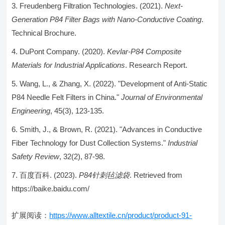
Freudenberg Filtration Technologies. (2021).
Next-
Generation P84 Filter Bags with Nano-Conductive Coating
.
Technical Brochure.
DuPont Company. (2020).
Kevlar-P84 Composite
Materials for Industrial Applications
. Research Report.
Wang, L., & Zhang, X. (2022). "Development of Anti-Static
P84 Needle Felt Filters in China."
Journal of Environmental
Engineering
, 45(3), 123-135.
Smith, J., & Brown, R. (2021). "Advances in Conductive
Fiber Technology for Dust Collection Systems."
Industrial
Safety Review
, 32(2), 87-98.
百度百科. (2023).
P84针刺毡滤袋
. Retrieved from
https://baike.baidu.com/
扩展阅读：
https://www.alltextile.cn/product/product-91-