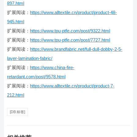
897.html
扩展阅读：
https://www.alltextile.cn/product/product-48-
945.html
扩展阅读：
https://www.tpu-ptfe.com/post/9322.html
扩展阅读：
https://www.tpu-ptfe.com/post/7727.html
扩展阅读：
https://www.brandfabric.net/full-dull-dobby-2-5-
layer-lamination-fabric/
扩展阅读：
https://www.china-fire-
retardant.com/post/9578.html
扩展阅读：
https://www.alltextile.cn/product/product-7-
212.html
[DB:标签]