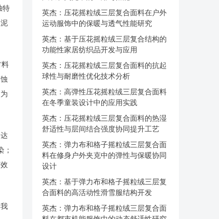
独特
英杰：压花摇粒绒三层复合面料在户外
水泥
运动服饰中的保暖与透气性能研究
英杰：基于压花摇粒绒三层复合结构的
功能性家居纺织品开发与应用
材料
英杰：压花摇粒绒三层复合面料的抗起
球性与耐磨性优化技术分析
腐蚀
英杰：高弹性压花摇粒绒三层复合面料
，为
在冬季童装设计中的应用实践
英杰：压花摇粒绒三层复合面料的热湿
舒适性与层间结合强度协同提升工艺
高达
英杰：弹力布和格子摇粒绒三层复合面
染；
料在修身户外夹克中的弹性与保暖协同
济效
设计
英杰：基于弹力布和格子摇粒绒三层复
合面料的高活动性滑雪服结构开发
，我
英杰：弹力布和格子摇粒绒三层复合面
料在都市机能服饰中的动态舒适性研究