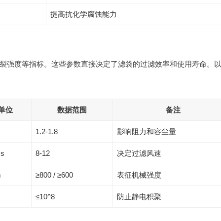
提高抗化学腐蚀能力
裂强度等指标。这些参数直接决定了滤袋的过滤效率和使用寿命。
单位
数据范围
备注
1.2-1.8
影响阻力和容尘量
·s
8-12
决定过滤风速
m
≥800 / ≥600
表征机械强度
≤10^8
防止静电积聚