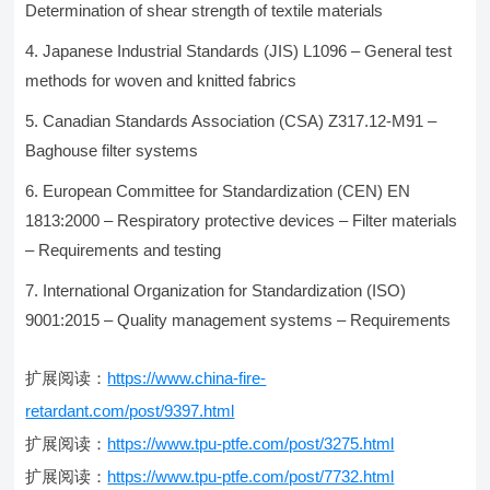
Determination of shear strength of textile materials
Japanese Industrial Standards (JIS) L1096 – General test
methods for woven and knitted fabrics
Canadian Standards Association (CSA) Z317.12-M91 –
Baghouse filter systems
European Committee for Standardization (CEN) EN
1813:2000 – Respiratory protective devices – Filter materials
– Requirements and testing
International Organization for Standardization (ISO)
9001:2015 – Quality management systems – Requirements
扩展阅读：
https://www.china-fire-
retardant.com/post/9397.html
扩展阅读：
https://www.tpu-ptfe.com/post/3275.html
扩展阅读：
https://www.tpu-ptfe.com/post/7732.html