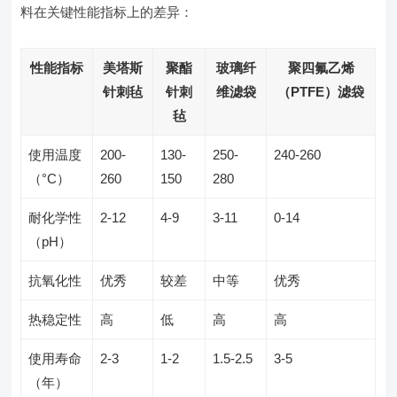
料在关键性能指标上的差异：
性能指标
美塔斯
聚酯
玻璃纤
聚四氟乙烯
针刺毡
针刺
维滤袋
（PTFE）滤袋
毡
使用温度
200-
130-
250-
240-260
（°C）
260
150
280
耐化学性
2-12
4-9
3-11
0-14
（pH）
抗氧化性
优秀
较差
中等
优秀
热稳定性
高
低
高
高
使用寿命
2-3
1-2
1.5-2.5
3-5
（年）