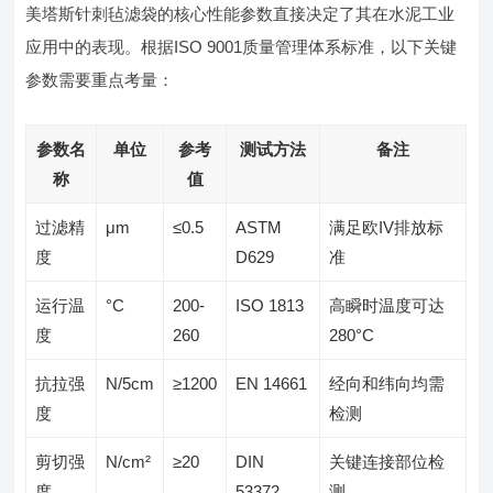
美塔斯针刺毡滤袋的核心性能参数直接决定了其在水泥工业
应用中的表现。根据ISO 9001质量管理体系标准，以下关键
参数需要重点考量：
参数名
单位
参考
测试方法
备注
称
值
过滤精
μm
≤0.5
ASTM
满足欧IV排放标
度
D629
准
运行温
°C
200-
ISO 1813
高瞬时温度可达
度
260
280°C
抗拉强
N/5cm
≥1200
EN 14661
经向和纬向均需
度
检测
剪切强
N/cm²
≥20
DIN
关键连接部位检
度
53372
测