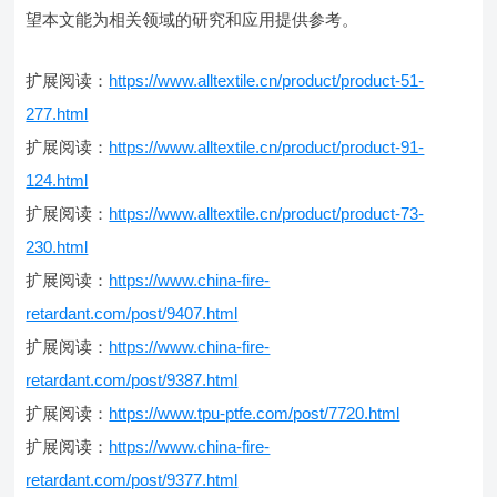
望本文能为相关领域的研究和应用提供参考。
扩展阅读：
https://www.alltextile.cn/product/product-51-
277.html
扩展阅读：
https://www.alltextile.cn/product/product-91-
124.html
扩展阅读：
https://www.alltextile.cn/product/product-73-
230.html
扩展阅读：
https://www.china-fire-
retardant.com/post/9407.html
扩展阅读：
https://www.china-fire-
retardant.com/post/9387.html
扩展阅读：
https://www.tpu-ptfe.com/post/7720.html
扩展阅读：
https://www.china-fire-
retardant.com/post/9377.html