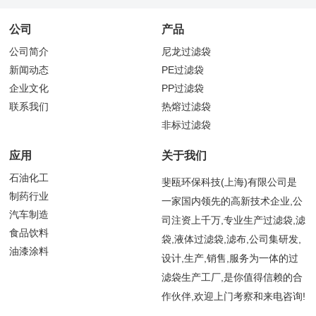
公司
产品
公司简介
尼龙过滤袋
新闻动态
PE过滤袋
企业文化
PP过滤袋
联系我们
热熔过滤袋
非标过滤袋
应用
关于我们
石油化工
斐瓯环保科技(上海)有限公司是
制药行业
一家国内领先的高新技术企业,公
汽车制造
司注资上千万,专业生产过滤袋,滤
食品饮料
袋,液体过滤袋,滤布,公司集研发,
油漆涂料
设计,生产,销售,服务为一体的过
滤袋生产工厂,是你值得信赖的合
作伙伴,欢迎上门考察和来电咨询!