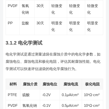
PVDF
氢氧
30天
轻微变
轻微变
轻微变
化钠
化
化
化
PP
盐酸
30天
明显变
明显变
明显变
化
化
化
3.1.2 电化学测试
电化学测试是通过测量滤袋在腐蚀介质中的电化学参数，如
腐蚀电位、腐蚀电流和极化电阻，评估其耐腐蚀性能。电化
学测试可以快速评估滤袋的电化学腐蚀行为。
材料
腐蚀介质
腐蚀电位
腐蚀电流
极化电阻
PTFE
硫酸
-0.2V
0.1μA/cm²
10⁶Ω·cm²
PVDF
氢氧化钠
-0.1V
0.5μA/cm²
10⁵Ω·cm²