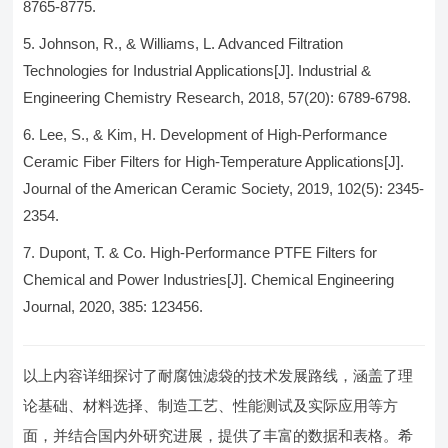
8765-8775.
Johnson, R., & Williams, L. Advanced Filtration
Technologies for Industrial Applications[J]. Industrial &
Engineering Chemistry Research, 2018, 57(20): 6789-6798.
Lee, S., & Kim, H. Development of High-Performance
Ceramic Fiber Filters for High-Temperature Applications[J].
Journal of the American Ceramic Society, 2019, 102(5): 2345-
2354.
Dupont, T. & Co. High-Performance PTFE Filters for
Chemical and Power Industries[J]. Chemical Engineering
Journal, 2020, 385: 123456.
以上内容详细探讨了耐腐蚀滤袋的技术发展路线，涵盖了理
论基础、材料选择、制造工艺、性能测试及实际应用等方
面，并结合国内外研究进展，提供了丰富的数据和表格。希