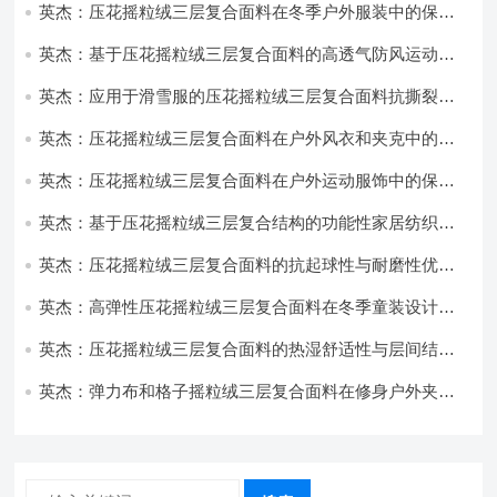
英杰：压花摇粒绒三层复合面料在冬季户外服装中的保暖
性能优化研究
英杰：基于压花摇粒绒三层复合面料的高透气防风运动服
饰开发
英杰：应用于滑雪服的压花摇粒绒三层复合面料抗撕裂与
耐磨性提升技术
英杰：压花摇粒绒三层复合面料在户外风衣和夹克中的应
用与性能
英杰：压花摇粒绒三层复合面料在户外运动服饰中的保暖
与透气性能研究
英杰：基于压花摇粒绒三层复合结构的功能性家居纺织品
开发与应用
英杰：压花摇粒绒三层复合面料的抗起球性与耐磨性优化
技术分析
英杰：高弹性压花摇粒绒三层复合面料在冬季童装设计中
的应用实践
英杰：压花摇粒绒三层复合面料的热湿舒适性与层间结合
强度协同提升工艺
英杰：弹力布和格子摇粒绒三层复合面料在修身户外夹克
中的弹性与保暖协同设计