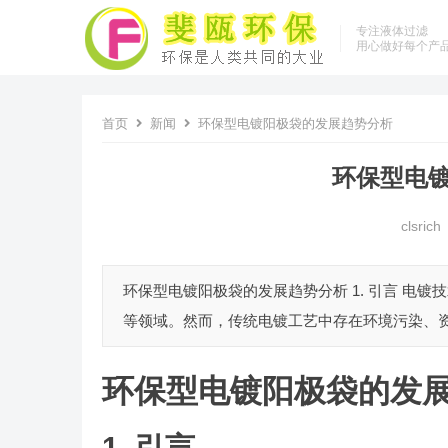
专注液体过滤
用心做好每个产
首页
新闻
环保型电镀阳极袋的发展趋势分析
环保型电
clsrich
环保型电镀阳极袋的发展趋势分析 1. 引言 电
等领域。然而，传统电镀工艺中存在环境污染、资
环保型电镀阳极袋的发
1. 引言