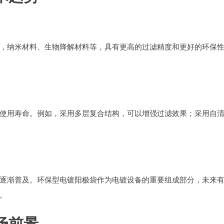
，纳米材料、生物降解材料等，具有更高的过滤精度和更好的环保
使用寿命。例如，采用多层复合结构，可以增强过滤效果；采用自
逐渐普及。环保型电镀阳极袋作为电镀设备的重要组成部分，未来
。
场前景