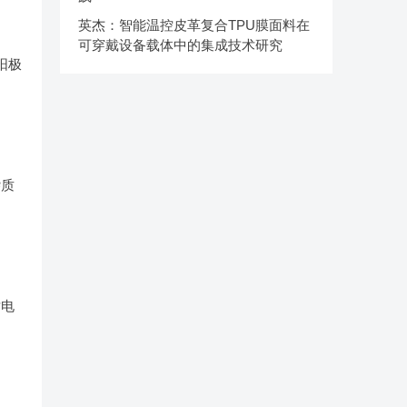
英杰：智能温控皮革复合TPU膜面料在
可穿戴设备载体中的集成技术研究
阳极
杂质
对电