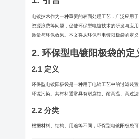
电镀技术作为一种重要的表面处理工艺，广泛应用于
资源浪费等问题，促使环保型电镀技术的研发与应用
质量与环保效果。本文将从环保型电镀阳极袋的定义
2. 环保型电镀阳极袋的
2.1 定义
环保型电镀阳极袋是一种用于电镀工艺中的过滤装置
环境污染。其材料通常具有耐腐蚀、耐高温、高过滤
2.2 分类
根据材料、结构、用途等不同，环保型电镀阳极袋可