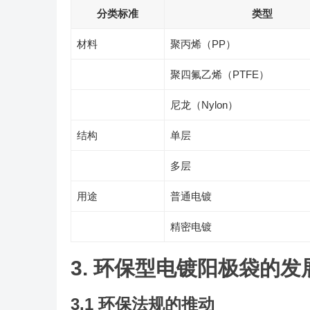
分类标准
类型
材料
聚丙烯（PP）
聚四氟乙烯（PTFE）
尼龙（Nylon）
结构
单层
多层
用途
普通电镀
精密电镀
3. 环保型电镀阳极袋的发
3.1 环保法规的推动