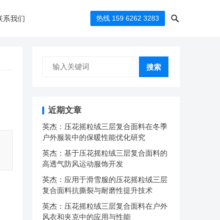
联系我们
热线 159 6262 3283
搜索
近期文章
英杰：压花摇粒绒三层复合面料在冬季
户外服装中的保暖性能优化研究
天
英杰：基于压花摇粒绒三层复合面料的
高透气防风运动服饰开发
英杰：应用于滑雪服的压花摇粒绒三层
复合面料抗撕裂与耐磨性提升技术
英杰：压花摇粒绒三层复合面料在户外
风衣和夹克中的应用与性能