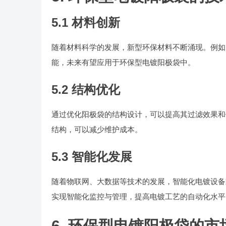
5.1 材料创新
随着材料科学的发展，新型环保材料不断涌现。例如
能，未来有望应用于环保型电镀阳极袋中。
5.2 结构优化
通过优化阳极袋的结构设计，可以提高其过滤效果和
结构，可以减少维护成本。
5.3 智能化发展
随着物联网、大数据等技术的发展，智能化电镀设备
实现智能化监控与管理，提高电镀工艺的自动化水平
6. 环保型电镀阳极袋的市