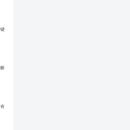
关键
不断
将有