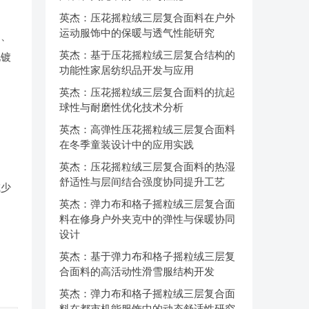
英杰：压花摇粒绒三层复合面料在户外
运动服饰中的保暖与透气性能研究
染、
英杰：基于压花摇粒绒三层复合结构的
电镀
功能性家居纺织品开发与应用
。
英杰：压花摇粒绒三层复合面料的抗起
球性与耐磨性优化技术分析
英杰：高弹性压花摇粒绒三层复合面料
在冬季童装设计中的应用实践
英杰：压花摇粒绒三层复合面料的热湿
舒适性与层间结合强度协同提升工艺
减少
英杰：弹力布和格子摇粒绒三层复合面
料在修身户外夹克中的弹性与保暖协同
设计
英杰：基于弹力布和格子摇粒绒三层复
合面料的高活动性滑雪服结构开发
英杰：弹力布和格子摇粒绒三层复合面
料在都市机能服饰中的动态舒适性研究