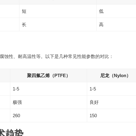
短
低
长
高
腐蚀性、耐高温性等。以下是几种常见性能参数的对比：
聚四氟乙烯（PTFE）
尼龙（Nylon）
1-5
1-5
极强
良好
260
150
术趋势