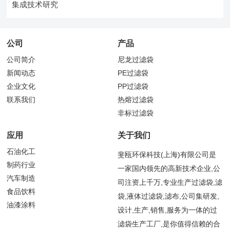
集成技术研究
公司
产品
公司简介
尼龙过滤袋
新闻动态
PE过滤袋
企业文化
PP过滤袋
联系我们
热熔过滤袋
非标过滤袋
应用
关于我们
石油化工
斐瓯环保科技(上海)有限公司是
制药行业
一家国内领先的高新技术企业,公
汽车制造
司注资上千万,专业生产过滤袋,滤
食品饮料
袋,液体过滤袋,滤布,公司集研发,
油漆涂料
设计,生产,销售,服务为一体的过
滤袋生产工厂,是你值得信赖的合