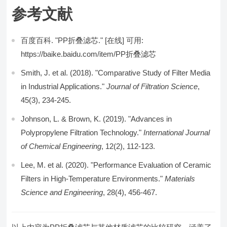
参考文献
百度百科. "PP折叠滤芯." [在线] 可用:
https://baike.baidu.com/item/PP折叠滤芯
Smith, J. et al. (2018). "Comparative Study of Filter Media
in Industrial Applications."
Journal of Filtration Science
,
45(3), 234-245.
Johnson, L. & Brown, K. (2019). "Advances in
Polypropylene Filtration Technology."
International Journal
of Chemical Engineering
, 12(2), 112-123.
Lee, M. et al. (2020). "Performance Evaluation of Ceramic
Filters in High-Temperature Environments."
Materials
Science and Engineering
, 28(4), 456-467.