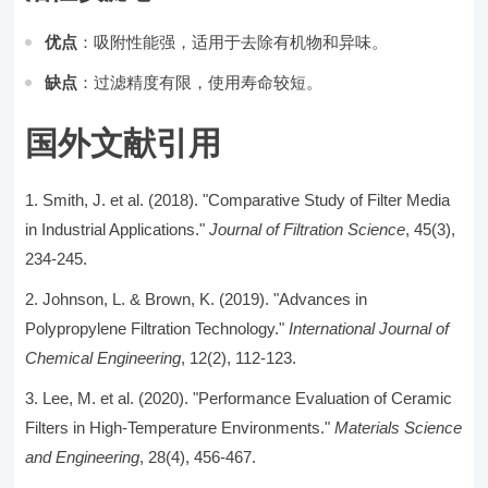
优点
：吸附性能强，适用于去除有机物和异味。
缺点
：过滤精度有限，使用寿命较短。
国外文献引用
Smith, J. et al. (2018). "Comparative Study of Filter Media
in Industrial Applications."
Journal of Filtration Science
, 45(3),
234-245.
Johnson, L. & Brown, K. (2019). "Advances in
Polypropylene Filtration Technology."
International Journal of
Chemical Engineering
, 12(2), 112-123.
Lee, M. et al. (2020). "Performance Evaluation of Ceramic
Filters in High-Temperature Environments."
Materials Science
and Engineering
, 28(4), 456-467.