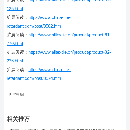
135.html
扩展阅读：
https://www.china-fire-
retardant.com/post/9582.html
扩展阅读：
https://www.alltextile.cn/product/product-81-
770.html
扩展阅读：
https://www.alltextile.cn/product/product-32-
236.html
扩展阅读：
https://www.china-fire-
retardant.com/post/9574.html
[DB:标签]
相关推荐