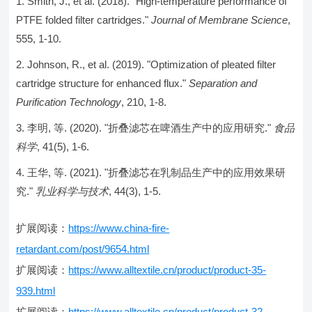
Smith, J., et al. (2018). "High-temperature performance of
PTFE folded filter cartridges."
Journal of Membrane Science
,
555, 1-10.
Johnson, R., et al. (2019). "Optimization of pleated filter
cartridge structure for enhanced flux."
Separation and
Purification Technology
, 210, 1-8.
李明, 等. (2020). "折叠滤芯在啤酒生产中的应用研究."
食品
科学
, 41(5), 1-6.
王华, 等. (2021). "折叠滤芯在乳制品生产中的应用效果研
究."
乳业科学与技术
, 44(3), 1-5.
扩展阅读：
https://www.china-fire-
retardant.com/post/9654.html
扩展阅读：
https://www.alltextile.cn/product/product-35-
939.html
扩展阅读：
https://www.alltextile.cn/product/product-32-