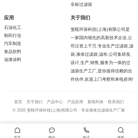
非标过滤袋
应用
关于我们
石油化工
斐瓯环保科技(上海)有限公司是
制药行业
一家国内领先的高新技术企业,公
汽车制造
司注资上千万,专业生产过滤袋,滤
食品饮料
袋,液体过滤袋,滤布,公司集研发,
油漆涂料
设计,生产,销售,服务为一体的过
滤袋生产工厂,是你值得信赖的合
作伙伴,欢迎上门考察和来电咨询!
首页
关于我们
产品中心
产品应用
新闻列表
联系我们
© 2026
斐瓯环保科技(上海)有限公司
· 专业液体过滤袋生产厂家
首页
微信
电话
搜索