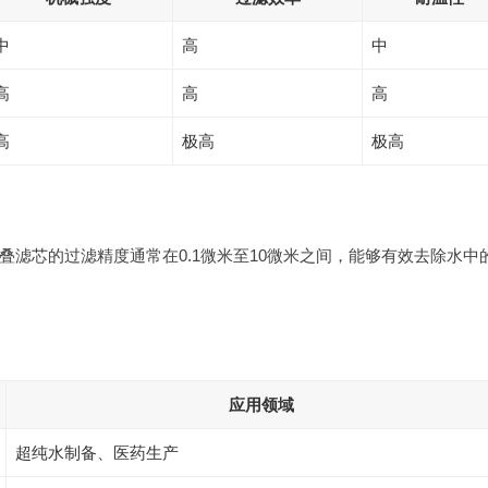
中
高
中
高
高
高
高
极高
极高
滤芯的过滤精度通常在0.1微米至10微米之间，能够有效去除水中
应用领域
超纯水制备、医药生产