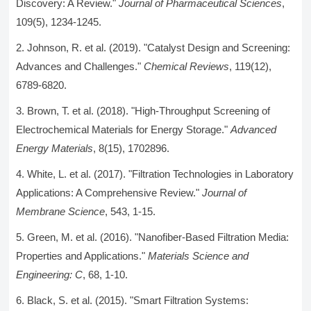
Discovery: A Review."
Journal of Pharmaceutical Sciences
,
109(5), 1234-1245.
Johnson, R. et al. (2019). "Catalyst Design and Screening:
Advances and Challenges."
Chemical Reviews
, 119(12),
6789-6820.
Brown, T. et al. (2018). "High-Throughput Screening of
Electrochemical Materials for Energy Storage."
Advanced
Energy Materials
, 8(15), 1702896.
White, L. et al. (2017). "Filtration Technologies in Laboratory
Applications: A Comprehensive Review."
Journal of
Membrane Science
, 543, 1-15.
Green, M. et al. (2016). "Nanofiber-Based Filtration Media:
Properties and Applications."
Materials Science and
Engineering: C
, 68, 1-10.
Black, S. et al. (2015). "Smart Filtration Systems: