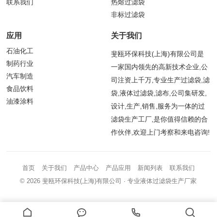
联系我们
热熔过滤袋
非标过滤袋
应用
关于我们
石油化工
斐瓯环保科技(上海)有限公司是
制药行业
一家国内领先的高新技术企业,公
汽车制造
司注资上千万,专业生产过滤袋,滤
食品饮料
袋,液体过滤袋,滤布,公司集研发,
油漆涂料
设计,生产,销售,服务为一体的过
滤袋生产工厂,是你值得信赖的合
作伙伴,欢迎上门考察和来电咨询!
首页
关于我们
产品中心
产品应用
新闻列表
联系我们
© 2026
斐瓯环保科技(上海)有限公司
· 专业液体过滤袋生产厂家