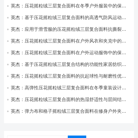
英杰：压花摇粒绒三层复合面料在冬季户外服装中的保暖
性能优化研究
英杰：基于压花摇粒绒三层复合面料的高透气防风运动服
饰开发
英杰：应用于滑雪服的压花摇粒绒三层复合面料抗撕裂与
耐磨性提升技术
英杰：压花摇粒绒三层复合面料在户外风衣和夹克中的应
用与性能
英杰：压花摇粒绒三层复合面料在户外运动服饰中的保暖
与透气性能研究
英杰：基于压花摇粒绒三层复合结构的功能性家居纺织品
开发与应用
英杰：压花摇粒绒三层复合面料的抗起球性与耐磨性优化
技术分析
英杰：高弹性压花摇粒绒三层复合面料在冬季童装设计中
的应用实践
英杰：压花摇粒绒三层复合面料的热湿舒适性与层间结合
强度协同提升工艺
英杰：弹力布和格子摇粒绒三层复合面料在修身户外夹克
中的弹性与保暖协同设计