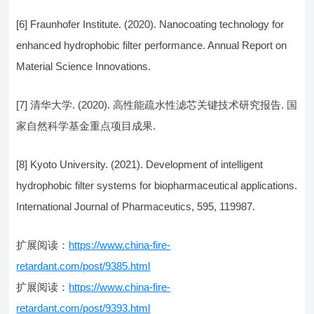
[6] Fraunhofer Institute. (2020). Nanocoating technology for
enhanced hydrophobic filter performance. Annual Report on
Material Science Innovations.
[7] 清华大学. (2020). 高性能疏水性滤芯关键技术研究报告. 国
家自然科学基金重点项目成果.
[8] Kyoto University. (2021). Development of intelligent
hydrophobic filter systems for biopharmaceutical applications.
International Journal of Pharmaceutics, 595, 119987.
扩展阅读：
https://www.china-fire-
retardant.com/post/9385.html
扩展阅读：
https://www.china-fire-
retardant.com/post/9393.html