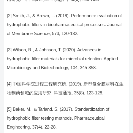
[2] Smith, J., & Brown, L. (2019). Performance evaluation of
hydrophobic filters in biopharmaceutical processes. Journal
of Membrane Science, 573, 120-132.
[3] Wilson, R., & Johnson, T. (2020). Advances in
hydrophobic filter materials for microbial retention. Applied
Microbiology and Biotechnology, 104, 345-358.
[4] 中国科学院过程工程研究所. (2019). 新型复合膜材料在生
物制药领域的应用研究. 科技通报, 35(8), 123-128.
[5] Baker, M., & Tarland, S. (2017). Standardization of
hydrophobic filter testing methods. Pharmaceutical
Engineering, 37(4), 22-28.