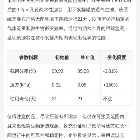
某知名生物制药企业在其单克隆抗体生产线中采用了PTFE材
质的0.2μm孔径疏水性滤芯，用于发酵罐的通气过滤。该系
统需要在严格无菌环境下连续运行21天，期间需保持稳定的
气体流量和微生物截留效率。通过为期六个月的跟踪监测，
发现该滤芯在整个发酵周期内表现出优异的性能：
参数指标
初始值
终止值
变化幅度
截留效率(%)
99.99
99.98
-0.01%
压差(kPa)
0.02
0.05
+150%
使用寿命(天)
21
21
不变
值得注意的是，尽管压差有所增加，但仍在可接受范围内，
且未出现微生物穿透现象。这充分证明了该型号滤芯在长时
间运行中的可靠性和稳定性。企业反馈显示，采用该滤芯